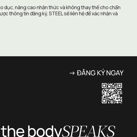
áo dục, nâng cao nhận thức và không thay thế cho chẩn 
ợc thông tin đăng ký, STEEL sẽ liên hệ để xác nhận và 