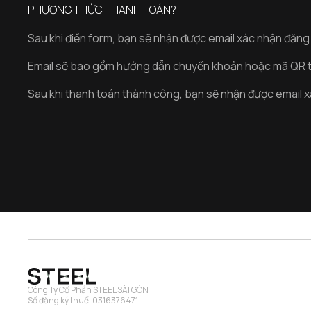
PHƯƠNG THỨC THANH TOÁN?
Sau khi điền form, bạn sẽ nhận được email xác nhận đăn
Email sẽ bao gồm hướng dẫn chuyển khoản hoặc mã QR 
Sau khi thanh toán thành công, bạn sẽ nhận được email 
Công Ty Cổ Phần STEEL SÀI GÒN
Số đăng ký thuế: 0316376471