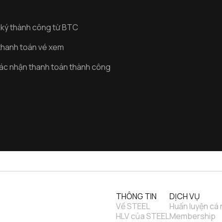
g ký thành công từ BTC
thanh toán vé xem
xác nhận thanh toán thành công
THÔNG TIN
DỊCH VỤ
Về STEEL
Huấn luyện cá
HLV của STEEL
Membership