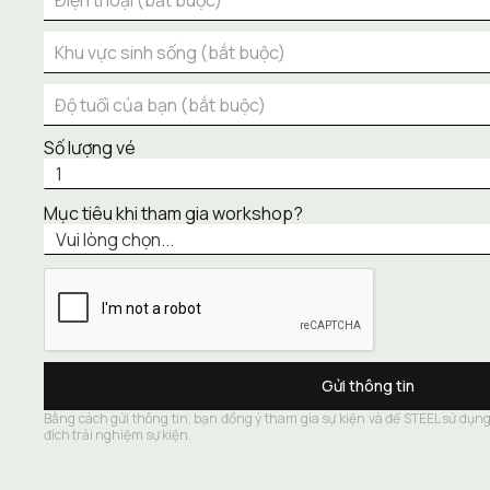
Số lượng vé
Mục tiêu khi tham gia workshop?
Bằng cách gửi thông tin, bạn đồng ý tham gia sự kiện và để STEEL sử dụng 
đích trải nghiệm sự kiện.