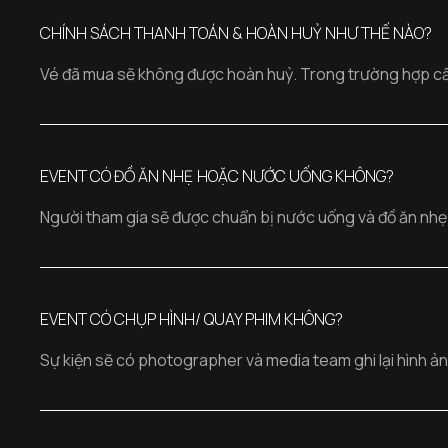
CHÍNH SÁCH THANH TOÁN & HOÀN HUỶ NHƯ THẾ NÀO?
Vé đã mua sẽ không được hoàn huỷ. Trong trường hợp cần 
EVENT CÓ ĐỒ ĂN NHẸ HOẶC NƯỚC UỐNG KHÔNG?
Người tham gia sẽ được chuẩn bị nước uống và đồ ăn nhẹ t
EVENT CÓ CHỤP HÌNH/ QUAY PHIM KHÔNG?
Sự kiện sẽ có photographer và media team ghi lại hình ản