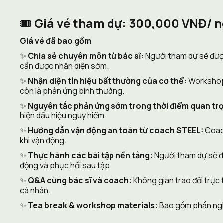
🎟️ 
Giá vé tham dự: 300,000 VNĐ/ n
Giá vé đã bao gồm
✨ 
Chia sẻ chuyên môn từ bác sĩ:
 Người tham dự sẽ đượ
cần được nhận diện sớm.
✨ 
Nhận diện tín hiệu bất thường của cơ thể:
 Workshop
còn là phản ứng bình thường.
✨ 
Nguyên tắc phản ứng sớm trong thời điểm quan tr
hiện dấu hiệu nguy hiểm.
✨ 
Hướng dẫn vận động an toàn từ coach STEEL:
 Coac
khi vận động.
✨ 
Thực hành các bài tập nền tảng:
 Người tham dự sẽ đ
động và phục hồi sau tập.
✨ 
Q&A cùng bác sĩ và coach:
 Không gian trao đổi trực
cá nhân.
✨ 
Tea break & workshop materials:
 Bao gồm phần ngh