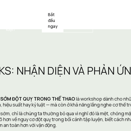
Lớp 
Bắt 
c 
nhóm 
Giới thiệu
VN
đầu 
i
& Sự 
ngay
kiện
KS: NHẬN DIỆN VÀ PHẢN Ứ
G SỚM ĐỘT QUỴ TRONG THỂ THAO
 là workshop dành cho nhữ
iệu suất hay kỷ luật — mà còn ở khả năng lắng nghe cơ thể trướ
t sớm, chỉ là chúng ta thường bỏ qua vì nghĩ đó là mệt, chóng 
 hơn về nguy cơ đột quỵ trong bối cảnh tập luyện, biết cách n
n an toàn hơn với vận động.