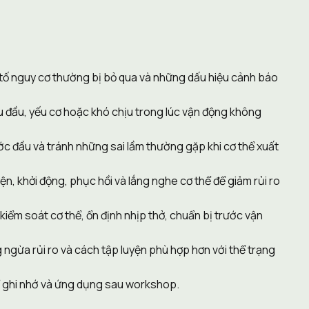
 tố nguy cơ thường bị bỏ qua và những dấu hiệu cảnh báo 
 đầu, yếu cơ hoặc khó chịu trong lúc vận động không 
c đầu và tránh những sai lầm thường gặp khi cơ thể xuất 
, khởi động, phục hồi và lắng nghe cơ thể để giảm rủi ro 
iểm soát cơ thể, ổn định nhịp thở, chuẩn bị trước vận 
 ngừa rủi ro và cách tập luyện phù hợp hơn với thể trạng 
hể ghi nhớ và ứng dụng sau workshop.