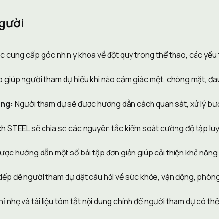
gười 
c cung cấp góc nhìn y khoa về đột quỵ trong thể thao, các yếu
 giúp người tham dự hiểu khi nào cảm giác mệt, chóng mặt, đau
ọng:
 Người tham dự sẽ được hướng dẫn cách quan sát, xử lý bướ
h STEEL sẽ chia sẻ các nguyên tắc kiểm soát cường độ tập luyện
ược hướng dẫn một số bài tập đơn giản giúp cải thiện khả năng k
 tiếp để người tham dự đặt câu hỏi về sức khỏe, vận động, phòng
ỉ nhẹ và tài liệu tóm tắt nội dung chính để người tham dự có t