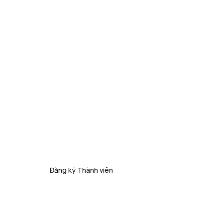
TRẢI NGHIỆM K
QUA TẬP LUYỆN
Đăng ký Thành viên