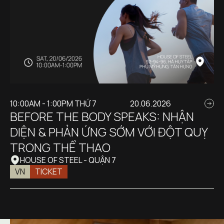
10:00AM - 1:00PM THỨ 7
20.06.2026
BEFORE THE BODY SPEAKS: NHẬN 
DIỆN & PHẢN ỨNG SỚM VỚI ĐỘT QUỴ 
TRONG THỂ THAO
HOUSE OF STEEL - QUẬN 7
VN
TICKET