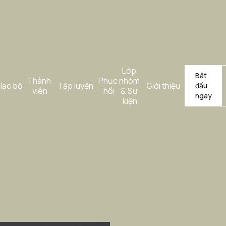
Lớp 
Bắt 
Thành 
Phục 
nhóm 
lạc bộ
Tập luyện
Giới thiệu
đầu 
viên
hồi
& Sự 
ngay
kiện