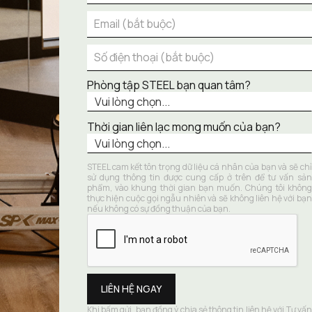
Phòng tập STEEL bạn quan tâm?
Thời gian liên lạc mong muốn của bạn?
STEEL cam kết tôn trọng dữ liệu cá nhân của bạn và sẽ chỉ 
sử dụng thông tin được cung cấp ở trên để tư vấn sản 
phẩm, vào khung thời gian bạn muốn. Chúng tôi không 
thực hiện cuộc gọi ngẫu nhiên và sẽ không liên hệ với bạn 
nếu không có sự đồng thuận của bạn.
Khi bấm gửi, bạn đồng ý chia sẻ thông tin liên hệ với Tư vấn 