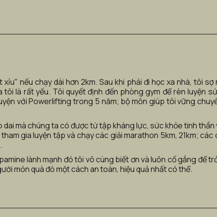
 xỉu" nếu chạy dài hơn 2km. Sau khi phải đi học xa nhà, tôi s
tôi là rất yếu. Tôi quyết định đến phòng gym để rèn luyện sứ
 luyện với Powerlifting trong 5 năm; bộ môn giúp tôi vững chuy
dai mà chúng ta có được từ tập kháng lực, sức khỏe tinh thần 
tham gia luyện tập và chạy các giải marathon 5km, 21km; các cu
 
ine lành mạnh đó tôi vô cùng biết ơn và luôn cố gắng để trở 
ời món quà đó một cách an toàn, hiệu quả nhất có thể.