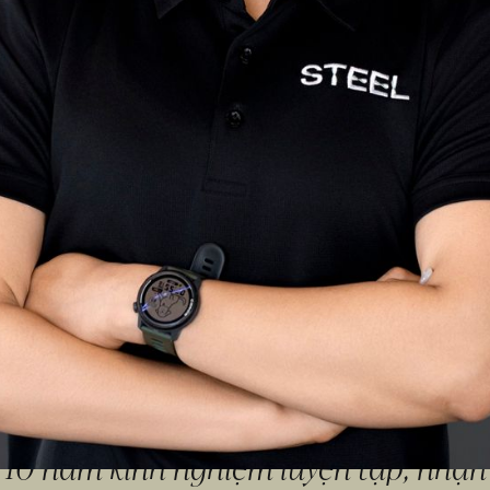
n phòng gym năm 2016 và chợt nhận r
rèn luyện sức khỏe mà còn cho tôi một 
 2020, tôi bén duyên với Powerlifting
 bản nhất. Với gần 10 năm kinh nghiệ
to lớn của sự kiên trì, bền bỉ và chuyê
ền năng lượng đó đến cho mọi người.
 2016 và chợt nhận ra đây không chỉ 
e mà còn cho tôi một sức khỏe tinh t
ên với Powerlifting và được rèn dũa n
 10 năm kinh nghiệm luyện tập, nhận đ