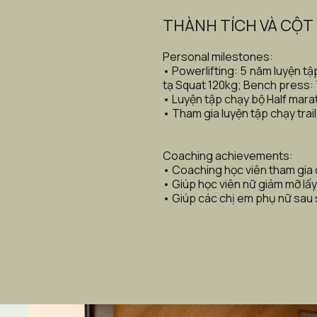
THÀNH TÍCH VÀ CỘT
Personal milestones: 
• Powerlifting: 5 năm luyện t
tạ Squat 120kg; Bench press: 7
• Luyện tập chạy bộ Half marat
• Tham gia luyện tập chạy trail
Coaching achievements:   
• Coaching học viên tham gia c
• Giúp học viên nữ giảm mỡ lấy
• Giúp các chị em phụ nữ sau si