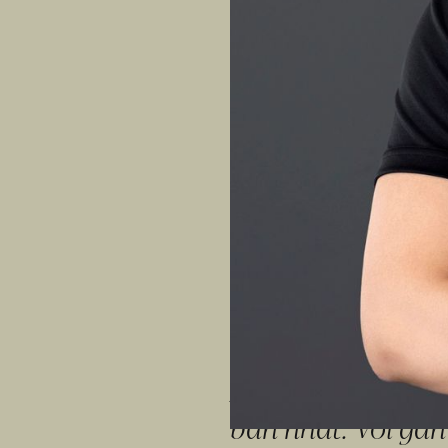
Tôi bắt đầu đi đế
là nơi tôi có thể 
thần tốt hơn. Năm
những kỹ thuật cơ
nhận được giá trị 
và đang muốn truy
đến phòng gym năm
rèn luyện sức khỏ
2020, tôi bén duy
bản nhất. Với gần