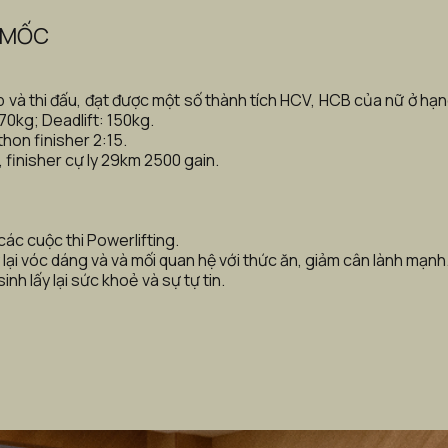
 MỐC
ập và thi đấu, đạt được một số thành tích HCV, HCB của nữ ở hạ
0kg; Deadlift: 150kg. 
hon finisher 2:15. 
, finisher cự ly 29km 2500 gain.
ác cuộc thi Powerlifting. 
 lại vóc dáng và và mối quan hệ với thức ăn, giảm cân lành mạnh.
nh lấy lại sức khoẻ và sự tự tin.