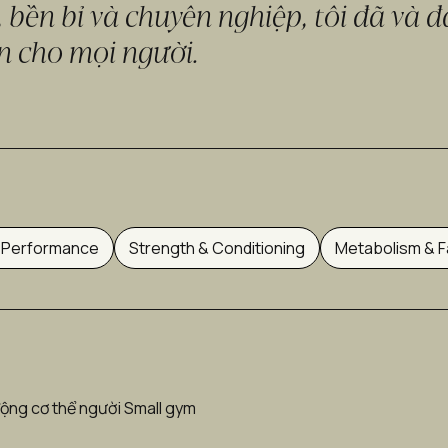
ì, bền bỉ và chuyên nghiệp, tôi đã và
n cho mọi người.
 Performance
Strength & Conditioning
Metabolism & F
động cơ thể người Small gym