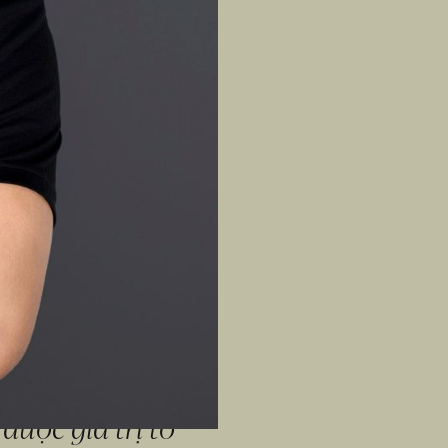
a đây không chỉ 
sức khỏe tinh 
 và được rèn dũa 
m luyện tập, 
n nghiệp, tôi đã 
 Tôi bắt đầu đi 
là nơi tôi có thể 
hần tốt hơn. Năm 
hững kỹ thuật cơ 
ược giá trị to 