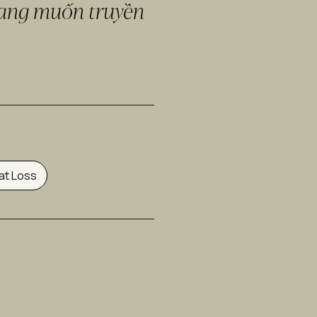
 đang muốn truyền 
at Loss