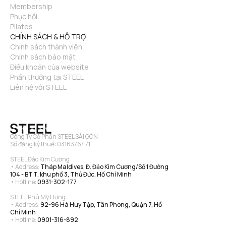
Membership
Phục hồi
Pilates
CHÍNH SÁCH & HỖ TRỢ
Chính sách thành viên
Chính sách bảo mật
Điều khoản của website
Phần thưởng tại STEEL
Liên hệ với STEEL
Công Ty Cổ Phần STEEL SÀI GÒN
Số đăng ký thuế: 0316376471
STEEL Đảo Kim Cương
• Address: 
Tháp Maldives, Đ. Đảo Kim Cương/Số 1 Đường 
104 - BTT, khu phố 3, Thủ Đức, Hồ Chí Minh
• Hotline: 
0931-302-177
STEEL Phú Mỹ Hưng
• Address: 
92-96 Hà Huy Tập, Tân Phong, Quận 7, Hồ 
Chí Minh
• Hotline: 
0901-316-892