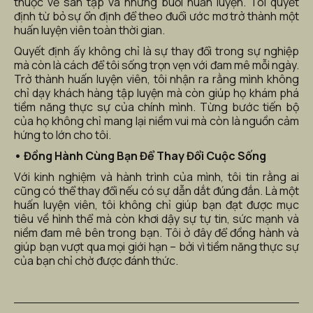
thuộc về sân tập và những buổi huấn luyện. Tôi quyết 
định từ bỏ sự ổn định để theo đuổi ước mơ trở thành một 
huấn luyện viên toàn thời gian.
Quyết định ấy không chỉ là sự thay đổi trong sự nghiệp 
mà còn là cách để tôi sống trọn vẹn với đam mê mỗi ngày. 
Trở thành huấn luyện viên, tôi nhận ra rằng mình không 
chỉ dạy khách hàng tập luyện mà còn giúp họ khám phá 
tiềm năng thực sự của chính mình. Từng bước tiến bộ 
của họ không chỉ mang lại niềm vui mà còn là nguồn cảm 
hứng to lớn cho tôi.
• Đồng Hành Cùng Bạn Để Thay Đổi Cuộc Sống
Với kinh nghiệm và hành trình của mình, tôi tin rằng ai 
cũng có thể thay đổi nếu có sự dẫn dắt đúng đắn. Là một 
huấn luyện viên, tôi không chỉ giúp bạn đạt được mục 
tiêu về hình thể mà còn khơi dậy sự tự tin, sức mạnh và 
niềm đam mê bên trong bạn. Tôi ở đây để đồng hành và 
giúp bạn vượt qua mọi giới hạn – bởi vì tiềm năng thực sự 
của bạn chỉ chờ được đánh thức.