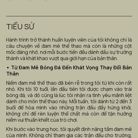
TIỂU SỬ
Hành trình trở thành huấn luyện viên của tôi không chỉ là 
câu chuyện về đam mê thể thao mà còn là những cột 
mốc đáng nhớ, nơi mỗi bước tiến đều đánh dấu sự trưởng 
thành và khát khao vượt qua giới hạn của bản thân.
• Từ Đam Mê Bóng Đá Đến Khát Vọng Thay Đổi Bản 
Thân
Niềm đam mê thể thao đã bén rễ trong tôi từ khi còn rất 
nhỏ. Khi tôi 10 tuổi, lần đầu tiên tôi được chạm vào trái 
bóng đá, và đó cũng là lúc tôi nhận ra tình yêu mãnh liệt 
dành cho môn thể thao này. Mỗi tuần, tôi dành từ 2 đến 3 
buổi để hòa mình vào những trận đấu đầy hứng khởi, 
không chỉ để rèn luyện thể chất mà còn để tận hưởng 
niềm vui thuần khiết của trò chơi.
Khi bước vào trung học, tôi quyết định nâng tầm đam mê 
của mình. Không chỉ tham gia các trận đấu cho trường, 