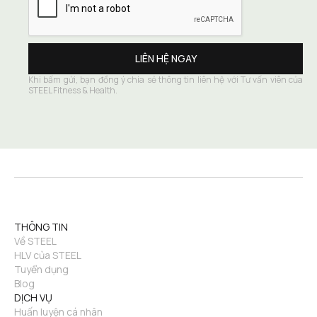
Khi bấm gửi, bạn đồng ý chia sẻ thông tin liên hệ với Tư vấn viên của 
STEEL Fitness & Health.
THÔNG TIN
Về STEEL
HLV của STEEL
Tuyển dụng
Blog
DỊCH VỤ
Huấn luyện cá nhân