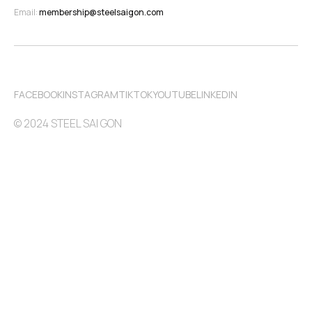
Email: 
membership@steelsaigon.com
FACEBOOK
INSTAGRAM
TIKTOK
YOUTUBE
LINKEDIN
© 2024 STEEL SAI GON