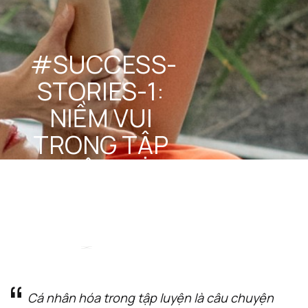
#SUCCESS-
STORIES-1: 
NIỀM VUI 
TRONG TẬP 
LUYỆN SAU 
SINH
STEEL 
December 16, 
Team
2024
Cá nhân hóa trong tập luyện là câu chuyện 