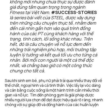
không mới nhưng chưa thực sự được đánh 
giá đúng tầm quan trọng trong ngành 
Fitness tại Việt Nam. 
#SUCCESS-STORIES
là series bài viết của STEEL, được xây dựng 
trên những câu chuyện thực tế, nhằm đem 
đến cái nhìn gần hơn vào quá trình đồng 
hành của các PT cùng khách hàng với thể 
trạng, tính cách, lối sống khác nhau. Trên 
hết, đó là câu chuyện về nỗ lực đem đến 
những trải nghiệm phù hợp, môi trường tập 
luyện lý tưởng và kết quả tối ưu cho từng cá 
nhân. Bởi mỗi con người là một cá thể độc 
nhất, và chẳng bao giờ có một công thức 
chung cho tất cả.
Sau khi sinh em bé, phụ nữ phải trải qua nhiều thay đổi về 
thể chất, ngoại hình và cả tinh thần. Việc lấy lại vóc dáng 
và cân bằng cuộc sống là một hành trình cần nhiều thời 
gian và nỗ lực. Tìm đến phòng gym là giải pháp được 
nhiều người lựa chọn để đạt được hiệu quả rõ ràng, nhanh 
chóng với sự giúp đỡ và đồng hành của các huấn luyện 