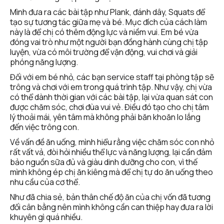
Mình đưa ra các bài tập như Plank, đánh dây, Squats để 
tạo sự tương tác giữa mẹ và bé. Mục đích của cách làm 
này là để chị có thêm động lực và niềm vui. Em bé vừa 
đóng vai trò như một người bạn đồng hành cùng chị tập 
luyện, vừa có môi trường để vận động, vui chơi và giải 
phóng năng lượng. 
Đối với em bé nhỏ, các bạn service staff tại phòng tập sẽ 
trông và chơi với em trong quá trình tập. Như vậy, chị vừa 
có thể dành thời gian với các bài tập, lại vừa quan sát con 
được chăm sóc, chơi đùa vui vẻ. Điều đó tạo cho chị tâm 
lý thoải mái, yên tâm mà không phải băn khoăn lo lắng 
đến việc trông con.
Về vấn đề ăn uống, mình hiểu rằng việc chăm sóc con nhỏ 
rất vất vả, đòi hỏi nhiều thể lực và năng lượng, lại cần đảm 
bảo nguồn sữa đủ và giàu dinh dưỡng cho con, vì thế 
mình không ép chị ăn kiêng mà để chị tự do ăn uống theo 
nhu cầu của cơ thể.
Như đã chia sẻ, bản thân chế độ ăn của chị vốn đã tương 
đối cân bằng nên mình không cần can thiệp hay đưa ra lời 
khuyên gì quá nhiều. 