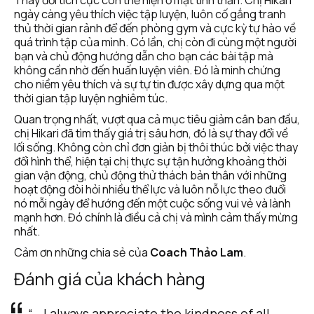
Thay đổi tích cực còn thể hiện ở mặt tinh thần. Chị Hikari 
ngày càng yêu thích việc tập luyện, luôn cố gắng tranh 
thủ thời gian rảnh để đến phòng gym và cực kỳ tự hào về 
quá trình tập của mình. Có lần, chị còn đi cùng một người 
bạn và chủ động hướng dẫn cho bạn các bài tập mà 
không cần nhờ đến huấn luyện viên. Đó là minh chứng 
cho niềm yêu thích và sự tự tin được xây dựng qua một 
thời gian tập luyện nghiêm túc. 
Quan trọng nhất, vượt qua cả mục tiêu giảm cân ban đầu, 
chị Hikari đã tìm thấy giá trị sâu hơn, đó là sự thay đổi về 
lối sống. Không còn chỉ đơn giản bị thôi thúc bởi việc thay 
đổi hình thể, hiện tại chị thực sự tận hưởng khoảng thời 
gian vận động, chủ động thử thách bản thân với những 
hoạt động đòi hỏi nhiều thể lực và luôn nỗ lực theo đuổi 
nó mỗi ngày để hướng đến một cuộc sống vui vẻ và lành 
mạnh hơn. Đó chính là điều cả chị và mình cảm thấy mừng 
nhất. 
Cảm ơn những chia sẻ của 
Coach Thảo Lam
.
Đánh giá của khách hàng
“...I always appreciate the kindness of all 