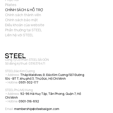
Pilates
CHÍNH SÁCH & HỖ TRỢ
Chính sách thành viên
Chính sách bảo mật
Điều khoản của website
Phần thưởng tại STEEL
Liên hệ với STEEL
Công Ty Cổ Phần STEEL SÀI GÒN
Số đăng ký thuế: 0316376471
STEEL Đảo Kim Cương
• Address: 
Tháp Maldives, Đ. Đảo Kim Cương/Số 1 Đường 
104 - BTT, khu phố 3, Thủ Đức, Hồ Chí Minh
• Hotline: 
0931-302-177
STEEL Phú Mỹ Hưng
• Address: 
92-96 Hà Huy Tập, Tân Phong, Quận 7, Hồ 
Chí Minh
• Hotline: 
0901-316-892
Email: 
membership@steelsaigon.com