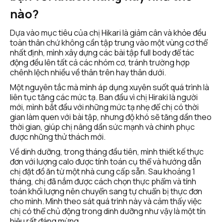
nào?
Dựa vào mục tiêu của chị Hikari là giảm cân và khỏe đều 
toàn thân chứ không cần tập trung vào một vùng cơ thể 
nhất định, mình xây dựng các bài tập full body để tác 
động đều lên tất cả các nhóm cơ, tránh trường hợp 
chênh lệch nhiều về thân trên hay thân dưới.
Một nguyên tắc mà mình áp dụng xuyên suốt quá trình là 
liên tục tăng các mức tạ. Ban đầu vì chị Hiraki là người 
mới, mình bắt đầu với những mức tạ nhẹ để chị có thời 
gian làm quen với bài tập, nhưng độ khó sẽ tăng dần theo 
thời gian, giúp chị nâng dần sức mạnh và chinh phục 
được những thử thách mới.
Về dinh dưỡng, trong tháng đầu tiên, mình thiết kế thực 
đơn với lượng calo được tính toán cụ thể và hướng dẫn 
chị đặt đồ ăn từ một nhà cung cấp sẵn. Sau khoảng 1 
tháng, chị đã nắm được cách chọn thực phẩm và tính 
toán khối lượng nên chuyển sang tự chuẩn bị thực đơn 
cho mình. Mình theo sát quá trình này và cảm thấy việc 
chị có thể chủ động trong dinh dưỡng như vậy là một tín 
hiệu rất đáng mừng.