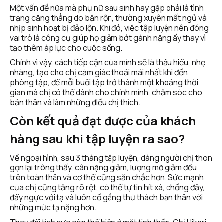
Một vấn đề nữa mà phụ nữ sau sinh hay gặp phải là tình 
trạng căng thẳng do bận rộn, thường xuyên mất ngủ và 
nhịp sinh hoạt bị đảo lộn. Khi đó, việc tập luyện nên đóng 
vai trò là công cụ giúp họ giảm bớt gánh nặng ấy thay vì 
tạo thêm áp lực cho cuộc sống.
Chính vì vậy, cách tiếp cận của mình sẽ là thấu hiểu, nhẹ 
nhàng, tạo cho chị cảm giác thoải mái nhất khi đến 
phòng tập, để mỗi buổi tập trở thành một khoảng thời 
gian mà chị có thể dành cho chính mình, chăm sóc cho 
bản thân và làm những điều chị thích.
Còn kết quả đạt được của khách 
hàng sau khi tập luyện ra sao?
Về ngoại hình, sau 3 tháng tập luyện, dáng người chị thon 
gọn lại trông thấy, cân nặng giảm, lượng mỡ giảm đều 
trên toàn thân và cơ thể cũng săn chắc hơn. Sức mạnh 
của chị cũng tăng rõ rệt, có thể tự tin hít xà, chống đẩy, 
đẩy ngực với tạ và luôn cố gắng thử thách bản thân với 
những mức tạ nặng hơn. 