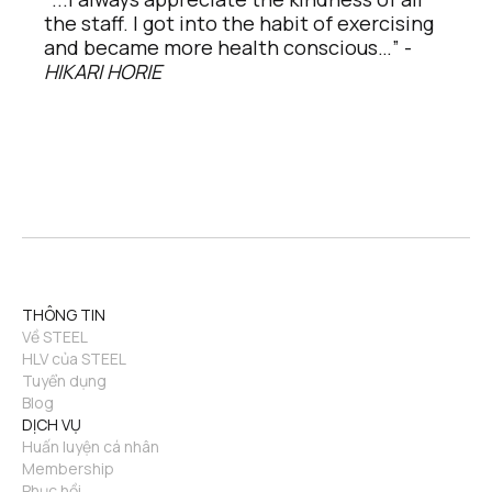
the staff. I got into the habit of exercising 
and became more health conscious…” - 
HIKARI HORIE
THÔNG TIN
Về STEEL
HLV của STEEL
Tuyển dụng
Blog
DỊCH VỤ
Huấn luyện cá nhân
Membership
Phục hồi