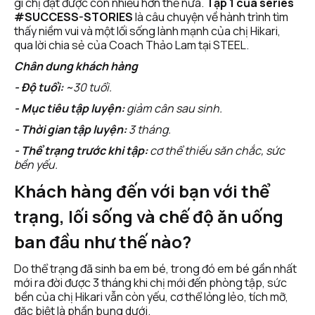
gì chị đạt được còn nhiều hơn thế nữa. 
Tập 1 của series 
#SUCCESS-STORIES
 là câu chuyện về hành trình tìm 
thấy niềm vui và một lối sống lành mạnh của chị Hikari, 
qua lời chia sẻ của Coach Thảo Lam tại STEEL.
Chân dung khách hàng
- Độ tuổi:
 ~30 tuổi.
- Mục tiêu tập luyện:
 giảm cân sau sinh.
- Thời gian tập luyện:
 3 tháng.
- Thể trạng trước khi tập:
 cơ thể thiếu săn chắc, sức 
bền yếu.
Khách hàng đến với bạn với thể 
trạng, lối sống và chế độ ăn uống 
ban đầu như thế nào?
Do thể trạng đã sinh ba em bé, trong đó em bé gần nhất 
mới ra đời được 3 tháng khi chị mới đến phòng tập, sức 
bền của chị Hikari vẫn còn yếu, cơ thể lỏng lẻo, tích mỡ, 
đặc biệt là phần bụng dưới.