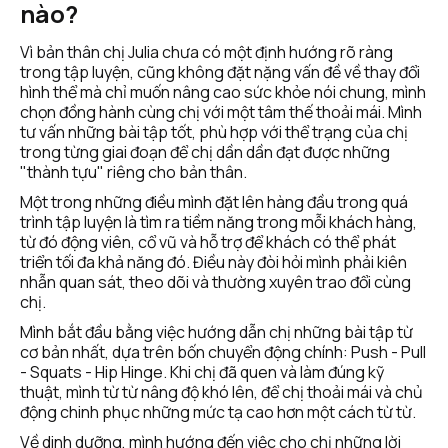
nào?
Vì bản thân chị Julia chưa có một định hướng rõ ràng 
trong tập luyện, cũng không đặt nặng vấn đề về thay đổi 
hình thể mà chỉ muốn nâng cao sức khỏe nói chung, mình 
chọn đồng hành cùng chị với một tâm thế thoải mái. Mình 
tư vấn những bài tập tốt, phù hợp với thể trạng của chị 
trong từng giai đoạn để chị dần dần đạt được những 
"thành tựu" riêng cho bản thân.
Một trong những điều mình đặt lên hàng đầu trong quá 
trình tập luyện là tìm ra tiềm năng trong mỗi khách hàng, 
từ đó động viên, cổ vũ và hỗ trợ để khách có thể phát 
triển tối đa khả năng đó. Điều này đòi hỏi mình phải kiên 
nhẫn quan sát, theo dõi và thường xuyên trao đổi cùng 
chị. 
Mình bắt đầu bằng việc hướng dẫn chị những bài tập từ 
cơ bản nhất, dựa trên bốn chuyển động chính: Push - Pull 
- Squats - Hip Hinge. Khi chị đã quen và làm đúng kỹ 
thuật, mình từ từ nâng độ khó lên, để chị thoải mái và chủ 
động chinh phục những mức tạ cao hơn một cách từ từ. 
Về dinh dưỡng, mình hướng đến việc cho chị những lời 