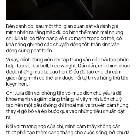
Bên cạnh đó, sau một thời gian quan sát và đánh giá, 
mình nhận ra rằng mặc dù có hình thể mảnh mai nhưng 
chị Julia lại có tiềm năng về sức mạnh trong cơ thể, có 
khả năng ghi nhớ các chuyển động tốt, thần kinh vận 
động cũng phát triển.
Vì vậy, mình động viên chị tập trung vào các bài tập phức 
hợp, tập với barbell, free weight. Dần dần, chị chinh phục 
được những mức tạ cao hơn. Điều đó tạo cho chị cảm 
giác rằng mình có thể làm được, rồi tự tin và hứng thú tập 
luyện hơn. 
Chị Julia đến với phòng tập với mục đích chủ yếu là để 
khỏe mạnh và giảm căng thẳng, vì vậy mình luôn chú ý 
tạo nên một bầu không khí thoải mái và truyền cảm hứng, 
thay vì gò bó và ép buộc quá vào những tiêu chuẩn đặt 
ra.
Đối với trường hợp của chị, mình cảm thấy không cần 
thiết phải tạo thêm căng thẳng cho cuộc sống, bởi chị đã 