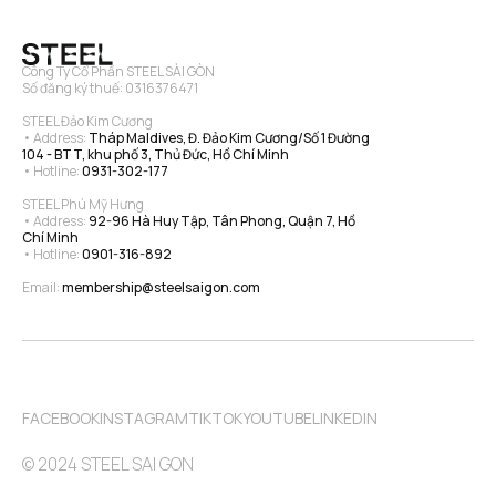
Công Ty Cổ Phần STEEL SÀI GÒN
Số đăng ký thuế: 0316376471
STEEL Đảo Kim Cương
• Address: 
Tháp Maldives, Đ. Đảo Kim Cương/Số 1 Đường 
104 - BTT, khu phố 3, Thủ Đức, Hồ Chí Minh
• Hotline: 
0931-302-177
STEEL Phú Mỹ Hưng
• Address: 
92-96 Hà Huy Tập, Tân Phong, Quận 7, Hồ 
Chí Minh
• Hotline: 
0901-316-892
Email: 
membership@steelsaigon.com
FACEBOOK
INSTAGRAM
TIKTOK
YOUTUBE
LINKEDIN
© 2024 STEEL SAI GON