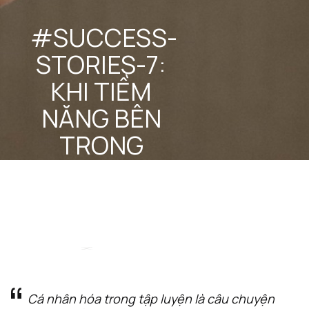
#SUCCESS-
STORIES-7: 
KHI TIỀM 
NĂNG BÊN 
TRONG 
ĐƯỢC KHAI 
PHÁ
STEEL 
December 16, 
Team
2024
Cá nhân hóa trong tập luyện là câu chuyện 