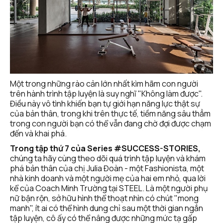
Một trong những rào cản lớn nhất kìm hãm con người 
trên hành trình tập luyện là suy nghĩ "Không làm được". 
Điều này vô tình khiến bạn tự giới hạn năng lực thật sự 
của bản thân, trong khi trên thực tế, tiềm năng sâu thẳm 
trong con người bạn có thể vẫn đang chờ đợi được chạm 
đến và khai phá. 
Trong tập thứ 7 của Series #SUCCESS-STORIES,
chúng ta hãy cùng theo dõi quá trình tập luyện và khám 
phá bản thân của chị Julia Đoàn - một Fashionista, một 
nhà kinh doanh và một người mẹ của hai em nhỏ, qua lời 
kể của Coach Minh Trường tại STEEL. Là một người phụ 
nữ bận rộn, sở hữu hình thể thoạt nhìn có chút "mong 
manh", ít ai có thể hình dung chỉ sau một thời gian ngắn 
tập luyện, cô ấy có thể nâng được những mức tạ gấp 