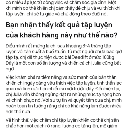
có nhiều áp lực từ công việc và chăm sóc gia đình. Một 
khi mình có thể khiến chị cảm thấy dễ chịu và vui thích khi 
tập luyện, chị sẽ tự giác và chủ động theo đuổi nó. 
Bạn nhận thấy kết quả tập luyện 
của khách hàng này như thế nào?
Điều mình rất mừng là chỉ sau khoảng 3-4 tháng tập 
luyện với tần suất 3 buổi/tuần, từ một người chưa bao giờ 
tập tạ, chị đã thực hiện được bài Deadlift ở mức 100kg. 
Đây là một con số ấn tượng và khiến cả chị Julia cũng bất 
ngờ.
Việc khám phá ra tiềm năng và sức mạnh của bản thân 
khiến chị ngày càng yêu thích việc tập luyện, tinh thần lạc 
quan và tích cực hơn nhiều so với trước đây. Đến hiện tại, 
chị Julia vẫn không ngừng đặt ra những mức tạ nặng hơn 
và chinh phục nó. Với sự tự tin và quyết tâm của chị, mình 
hoàn toàn tin tưởng rằng chị có khả năng làm được nhiều 
hơn thế nữa. 
Về hình thể, việc chăm chỉ tập luyện khiến cơ thể chị săn 
chắc hơn một cách rõ ràng, lượng cơ tăng lên, mỡ giảm 