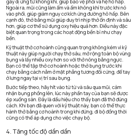
gây dị ứng từ không khí, giúp bảo vệ phổi và hệ hô hấp. 
Ngoài ra, mũi cũng làm ẩm và ấm không khí trước khi nó 
vào phổi, giúp giảm nguy cơ kích ứng đường hô hấp. Bên 
cạnh đó, thở bằng mũi giúp duy trì nhịp thở ổn định và sâu 
hơn, giúp cơ thể sử dụng oxy hiệu quả hơn. Điều này đặc 
biệt quan trọng trong các hoạt động bền bỉ như chạy 
bền. 
Kỹ thuật thở cơ hoành cũng quan trọng không kém vì kỹ 
thuật này giúp người chạy thở sâu, mở rộng toàn bộ vùng 
bụng và lấy nhiều oxy hơn so với thở nông bằng ngực. 
Bạn có thể tập thở cơ hoành hoặc thở bụng trước khi 
chạy bằng cách nằm ở mặt phẳng tương đối cứng, để tay 
ở lưng ngay tại vị trí sau bụng.
Bước tiếp theo, hãy hít vào từ từ và sâu qua mũi, cảm 
nhận bụng phồng lên, lúc này phần tay của bạn sẽ được 
ép xuống sàn. Đây là dấu hiệu cho thấy bạn đã thở đúng 
cách. Khi bạn đã quen với kỹ thuật này, bạn có thể thực 
hành thở bằng cơ hoành trong khi đứng, đi bộ đồng thời 
cũng có thể áp dụng cho việc chạy bộ.
4. Tăng tốc độ dần dần