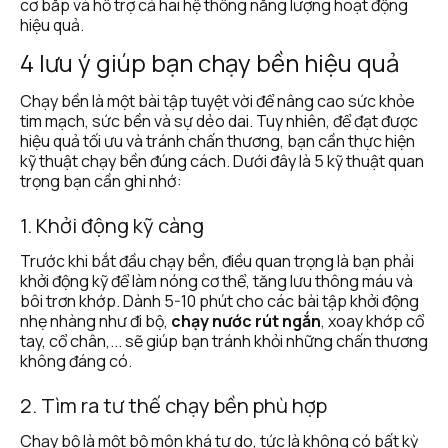
cơ bắp và hỗ trợ cả hai hệ thống năng lượng hoạt động 
hiệu quả.
4 lưu ý giúp bạn chạy bền hiệu quả
Chạy bền là một bài tập tuyệt vời để nâng cao sức khỏe 
tim mạch, sức bền và sự dẻo dai. Tuy nhiên, để đạt được 
hiệu quả tối ưu và tránh chấn thương, bạn cần thực hiện 
kỹ thuật chạy bền đúng cách. Dưới đây là 5 kỹ thuật quan 
trọng bạn cần ghi nhớ:
1. Khởi động kỹ càng
Trước khi bắt đầu chạy bền, điều quan trọng là bạn phải 
khởi động kỹ để làm nóng cơ thể, tăng lưu thông máu và 
bôi trơn khớp. Dành 5-10 phút cho các bài tập khởi động 
nhẹ nhàng như đi bộ, 
chạy nước rút ngắn
, xoay khớp cổ 
tay, cổ chân,... sẽ giúp bạn tránh khỏi những chấn thương 
không đáng có.
2. Tìm ra tư thế chạy bền phù hợp
Chạy bộ là một bộ môn khá tự do, tức là không có bất kỳ 