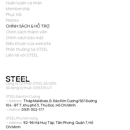
Huấn luyện cá nhân
Membership
Phục hồi
Pilates
CHÍNH SÁCH & HỖ TRỢ
Chính sách thành viên
Chính sách bảo mật
Điều khoản của website
Phần thưởng tại STEEL
Liên hệ với STEEL
Công Ty Cổ Phần STEEL SÀI GÒN
Số đăng ký thuế: 0316376471
STEEL Đảo Kim Cương
• Address: 
Tháp Maldives, Đ. Đảo Kim Cương/Số 1 Đường 
104 - BTT, khu phố 3, Thủ Đức, Hồ Chí Minh
• Hotline: 
0931-302-177
STEEL Phú Mỹ Hưng
• Address: 
92-96 Hà Huy Tập, Tân Phong, Quận 7, Hồ 
Chí Minh