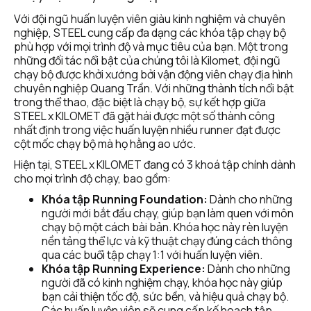
Với đội ngũ huấn luyện viên giàu kinh nghiệm và chuyên 
nghiệp, STEEL cung cấp đa dạng các khóa tập chạy bộ 
phù hợp với mọi trình độ và mục tiêu của bạn. Một trong 
những đối tác nổi bật của chúng tôi là Kilomet, đội ngũ 
chạy bộ được khởi xướng bởi vận động viên chạy địa hình 
chuyên nghiệp Quang Trần. Với những thành tích nổi bật 
trong thể thao, đặc biệt là chạy bộ, sự kết hợp giữa 
STEEL x KILOMET đã gặt hái được một số thành công 
nhất định trong việc huấn luyện nhiều runner đạt được 
cột mốc chạy bộ mà họ hằng ao ước.
Hiện tại, STEEL x KILOMET đang có 3 khoá tập chính dành 
cho mọi trình độ chạy, bao gồm: 
Khóa tập Running Foundation:
 Dành cho những 
người mới bắt đầu chạy, giúp bạn làm quen với môn 
chạy bộ một cách bài bản. Khóa học này rèn luyện 
nền tảng thể lực và kỹ thuật chạy đúng cách thông 
qua các buổi tập chạy 1:1 với huấn luyện viên.
Khóa tập Running Experience:
 Dành cho những 
người đã có kinh nghiệm chạy, khóa học này giúp 
bạn cải thiện tốc độ, sức bền, và hiệu quả chạy bộ. 
Các huấn luyện viên sẽ cung cấp kế hoạch tập 