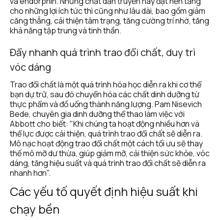
và endorphin. Nhưng chất dẫn truyền này đặt nền tảng 
cho những lợi ích tức thì cũng như lâu dài, bao gồm giảm 
căng thẳng, cải thiện tâm trạng, tăng cường trí nhớ, tăng 
khả năng tập trung và tinh thần. 
Đẩy nhanh quá trình trao đổi chất, duy trì 
vóc dáng
Trao đổi chất là một quá trình hóa học diễn ra khi cơ thể 
bạn dự trữ, sau đó chuyển hóa các chất dinh dưỡng từ 
thực phẩm và đồ uống thành năng lượng. Pam Nisevich 
Bede, chuyên gia dinh dưỡng thể thao làm việc với 
Abbott cho biết: "Khi chúng ta hoạt động nhiều hơn và 
thể lực được cải thiện, quá trình trao đổi chất sẽ diễn ra. 
Mô nạc hoạt động trao đổi chất một cách tối ưu sẽ thay 
thế mô mỡ dư thừa, giúp giảm mỡ, cải thiện sức khỏe, vóc 
dáng, tăng hiệu suất và quá trình trao đổi chất sẽ diễn ra 
nhanh hơn".
Các yếu tố quyết định hiệu suất khi 
chạy bền