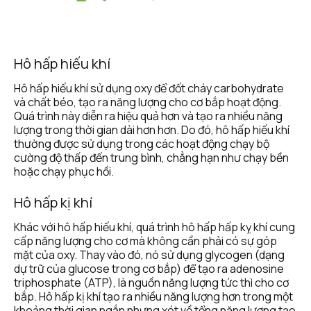
Hô hấp hiếu khí
Hô hấp hiếu khí sử dụng oxy để đốt cháy carbohydrate 
và chất béo, tạo ra năng lượng cho cơ bắp hoạt động. 
Quá trình này diễn ra hiệu quả hơn và tạo ra nhiều năng 
lượng trong thời gian dài hơn hơn. Do đó, hô hấp hiếu khí 
thường được sử dụng trong các hoạt động chạy bộ 
cường độ thấp đến trung bình, chẳng hạn như chạy bền 
hoặc chạy phục hồi.
Hô hấp kị khí
Khác với hô hấp hiếu khí, quá trình hô hấp hấp kỵ khí cung 
cấp năng lượng cho cơ mà không cần phải có sự góp 
mặt của oxy. Thay vào đó, nó sử dụng glycogen (dạng 
dự trữ của glucose trong cơ bắp) để tạo ra adenosine 
triphosphate (ATP), là nguồn năng lượng tức thì cho cơ 
bắp. Hô hấp kị khí tạo ra nhiều năng lượng hơn trong một 
khoảng thời gian ngắn nhưng xét về tổng năng lượng tạo 