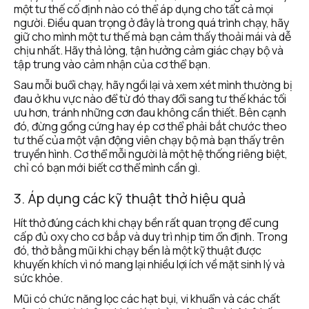
một tư thế cố định nào có thể áp dụng cho tất cả mọi 
người. Điều quan trọng ở đây là trong quá trình chạy, hãy 
giữ cho mình một tư thế mà bạn cảm thấy thoải mái và dễ 
chịu nhất. Hãy thả lỏng, tận hưởng cảm giác chạy bộ và 
tập trung vào cảm nhận của cơ thể bạn.
Sau mỗi buổi chạy, hãy ngồi lại và xem xét mình thường bị 
đau ở khu vực nào để từ đó thay đổi sang tư thế khác tối 
ưu hơn, tránh những cơn đau không cần thiết. Bên cạnh 
đó, đừng gồng cứng hay ép cơ thể phải bắt chước theo 
tư thế của một vận động viên chạy bộ mà bạn thấy trên 
truyền hình. Cơ thể mỗi người là một hệ thống riêng biệt, 
chỉ có bạn mới biết cơ thể mình cần gì.
3. Áp dụng các kỹ thuật thở hiệu quả
Hít thở đúng cách khi chạy bền rất quan trọng để cung 
cấp đủ oxy cho cơ bắp và duy trì nhịp tim ổn định. Trong 
đó, thở bằng mũi khi chạy bền là một kỹ thuật được 
khuyến khích vì nó mang lại nhiều lợi ích về mặt sinh lý và 
sức khỏe.
Mũi có chức năng lọc các hạt bụi, vi khuẩn và các chất 