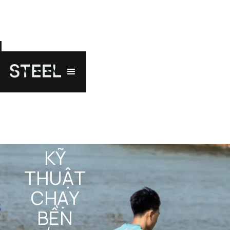
KỸ 
THUẬT 
CHẠY 
BỀN 