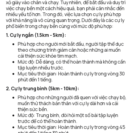
xỏ giày vào chân và chạy. Tuy nhiên, để bắt đầu và duy trì 
việc chạy bền một cách hiệu quả, bạn phải cân nhắc đến 
nhiều yếu tố hơn. Trong đó, việc lựa chọn cự ly phù hợp 
với khả năng là vô cùng quan trọng. Dưới đây là các cự ly 
phổ biến trong chạy bền cùng với mức độ phù hợp:
1. Cự ly ngắn (1.5km - 5km):
Phù hợp cho người mới bắt đầu, người tập thể dục 
theo chương trình giảm cân hoặc những ai muốn 
cải thiện sức khỏe tim mạch.
Mức độ: Dễ dàng, có thể hoàn thành mà không cần 
tập luyện nhiều trước.
Mục tiêu thời gian: Hoàn thành cự ly trong vòng 30 
phút đến 1 tiếng.
2. Cự ly trung bình (5km - 10km):
Phù hợp cho những người đã quen với việc chạy bộ, 
muốn thử thách bản thân với cự ly dài hơn và cải 
thiện sức bền.
Mức độ: Trung bình, đòi hỏi một số bài tập luyện 
trước để có thể hoàn thành.
Mục tiêu thời gian: Hoàn thành cự ly trong vòng 45 