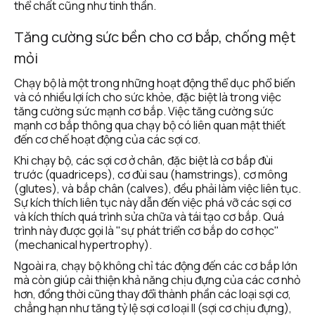
thể chất cũng như tinh thần. 
Tăng cường sức bền cho cơ bắp, chống mệt 
mỏi 
Chạy bộ là một trong những hoạt động thể dục phổ biến 
và có nhiều lợi ích cho sức khỏe, đặc biệt là trong việc 
tăng cường sức mạnh cơ bắp. Việc tăng cường sức 
mạnh cơ bắp thông qua chạy bộ có liên quan mật thiết 
đến cơ chế hoạt động của các sợi cơ. 
Khi chạy bộ, các sợi cơ ở chân, đặc biệt là cơ bắp đùi 
trước (quadriceps), cơ đùi sau (hamstrings), cơ mông 
(glutes), và bắp chân (calves), đều phải làm việc liên tục. 
Sự kích thích liên tục này dẫn đến việc phá vỡ các sợi cơ 
và kích thích quá trình sửa chữa và tái tạo cơ bắp. Quá 
trình này được gọi là "sự phát triển cơ bắp do cơ học" 
(mechanical hypertrophy).
Ngoài ra, chạy bộ không chỉ tác động đến các cơ bắp lớn 
mà còn giúp cải thiện khả năng chịu đựng của các cơ nhỏ 
hơn, đồng thời cũng thay đổi thành phần các loại sợi cơ, 
chẳng hạn như tăng tỷ lệ sợi cơ loại II (sợi cơ chịu đựng), 