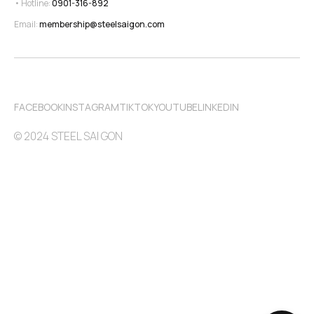
• Hotline: 
0901-316-892
Email: 
membership@steelsaigon.com
FACEBOOK
INSTAGRAM
TIKTOK
YOUTUBE
LINKEDIN
© 2024 STEEL SAI GON