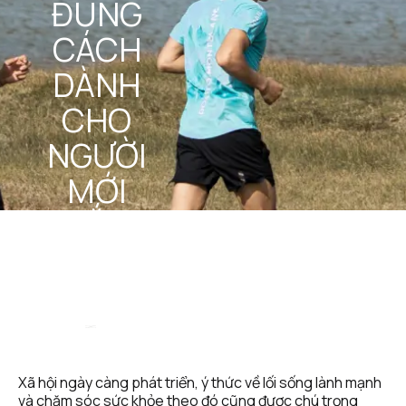
ĐÚNG 
CÁCH 
DÀNH 
CHO 
NGƯỜI 
MỚI 
BẮT 
ĐẦU
STEEL 
January 
Team
5, 2025
Xã hội ngày càng phát triển, ý thức về lối sống lành mạnh 
và chăm sóc sức khỏe theo đó cũng được chú trọng 