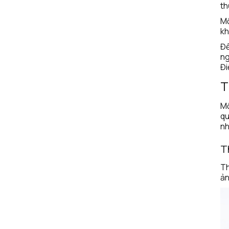
th
Mộ
kh
Để
ng
Đi
T
Mộ
qu
nh
T
Th
ản