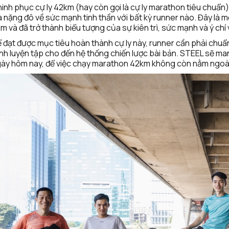
inh phục cự ly 42km (hay còn gọi là cự ly marathon tiêu chuẩn) 
a nặng đô về sức mạnh tinh thần với bất kỳ runner nào. Đây là mộ
m và đã trở thành biểu tượng của sự kiên trì, sức mạnh và ý ch
 đạt được mục tiêu hoàn thành cự ly này, runner cần phải chuẩn
ình luyện tập cho đến hệ thống chiến lược bài bản. STEEL sẽ man
ày hôm nay, để việc chạy marathon 42km không còn nằm ngoài