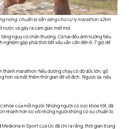
nắng nóng, chuẩn bị sẵn sàng cho cự ly marathon 42km
ất nước và gây ra cảm giác mệt mỏi.
và tăng nguy cơ chấn thương. Cả hai đều ảnh hưởng tiêu 
 nghiệm gặp phải thời tiết xấu vẫn cần đến 6-7 giờ để 
 thành marathon. Nếu đường chạy có độ dốc lớn, gồ 
ng hơn và mất thêm thời gian để về đích.  Ngược lại, nếu 
 khỏe của mỗi người. Những người có sức khỏe tốt, đã 
hon nhanh hơn so với những người không có sự chuẩn bị 
edicine in Sport của Úc đã chỉ ra rằng, thời gian trung 