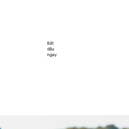
Lớp 
Bắt 
c 
nhóm 
Giới thiệu
VN
đầu 
i
& Sự 
ngay
kiện