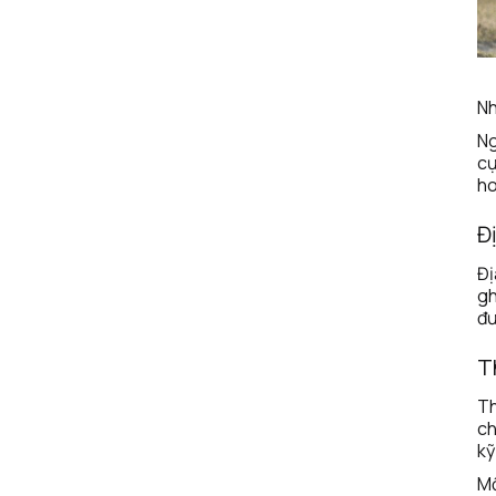
Nh
Ng
cự
ho
Đ
Đị
gh
đư
T
Th
ch
kỹ
Mộ