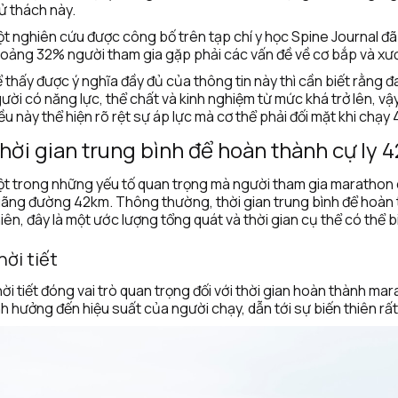
ử thách này.
t nghiên cứu được công bố trên tạp chí y học Spine Journal đã
oảng 32% người tham gia gặp phải các vấn đề về cơ bắp và xương
 thấy được ý nghĩa đầy đủ của thông tin này thì cần biết rằng 
ười có năng lực, thể chất và kinh nghiệm từ mức khá trở lên, vậy 
ều này thể hiện rõ rệt sự áp lực mà cơ thể phải đối mặt khi chạy
hời gian trung bình để hoàn thành cự ly 
t trong những yếu tố quan trọng mà người tham gia marathon cầ
ãng đường 42km. Thông thường, thời gian trung bình để hoàn th
iên, đây là một ước lượng tổng quát và thời gian cụ thể có thể b
hời tiết
ời tiết đóng vai trò quan trọng đối với thời gian hoàn thành mar
h hưởng đến hiệu suất của người chạy, dẫn tới sự biến thiên rất