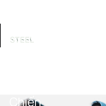
Thành 
Phụ
Câu lạc bộ
Tập luyện
viên
hồ
Chiến 