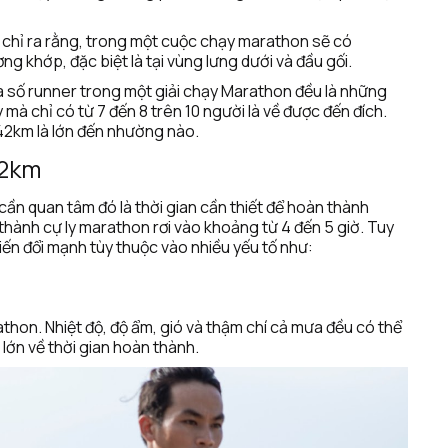
 chỉ ra rằng, trong một cuộc chạy marathon sẽ có 
 khớp, đặc biệt là tại vùng lưng dưới và đầu gối.
đa số runner trong một giải chạy Marathon đều là những 
mà chỉ có từ 7 đến 8 trên 10 người là về được đến đích. 
 42km là lớn đến nhường nào. 
42km
n quan tâm đó là thời gian cần thiết để hoàn thành 
ành cự ly marathon rơi vào khoảng từ 4 đến 5 giờ. Tuy 
iến đổi mạnh tùy thuộc vào nhiều yếu tố như: 
athon. Nhiệt độ, độ ẩm, gió và thậm chí cả mưa đều có thể 
 lớn về thời gian hoàn thành.