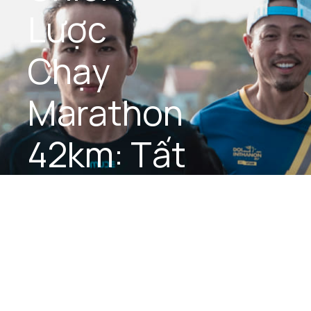
Lược 
Chạy 
Marathon 
42km: Tất 
Cả Điều 
Bạn Cần 
Biết