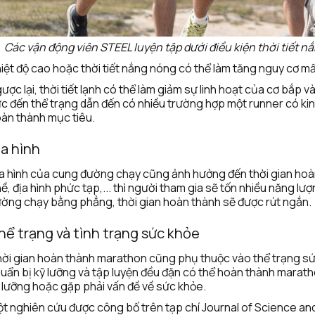
Các vận động viên STEEL luyện tập dưới điều kiện thời tiết 
iệt độ cao hoặc thời tiết nắng nóng có thể làm tăng nguy cơ m
ược lại, thời tiết lạnh có thể làm giảm sự linh hoạt của cơ bắp 
c đến thể trạng dẫn đến có nhiều trường hợp một runner có kinh
àn thành mục tiêu.
ịa hình
a hình của cung đường chạy cũng ảnh hưởng đến thời gian hoàn
ề, địa hình phức tạp,... thì người tham gia sẽ tốn nhiều năng lượ
ờng chạy bằng phẳng, thời gian hoàn thành sẽ được rút ngắn.
hể trạng và tình trạng sức khỏe
ời gian hoàn thành marathon cũng phụ thuộc vào thể trạng sức
uẩn bị kỹ lưỡng và tập luyện đều đặn có thể hoàn thành marat
 lưỡng hoặc gặp phải vấn đề về sức khỏe.
t nghiên cứu được công bố trên tạp chí Journal of Science and M