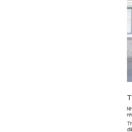
T
Nh
nh
Th
đã