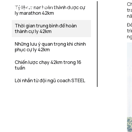
Ch
Lâm Long
Tỷ lệ runner hoàn thành được cự 
January 12, 2025
tr
ly marathon 42km
nă
Để
Thời gian trung bình để hoàn 
tr
thành cự ly 42km
ng
Những lưu ý quan trọng khi chinh 
phục cự ly 42km
Chiến lược chạy 42km trong 16 
tuần
Lời nhắn từ đội ngũ coach STEEL