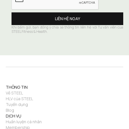
Khi bấm gửi, bạn đồng ý chia sẻ thông tin liên hệ với Tư vấn viên của 
STEEL Fitness & Health.
THÔNG TIN
Về STEEL
HLV của STEEL
Tuyển dụng
Blog
DỊCH VỤ
Huấn luyện cá nhân
Membership