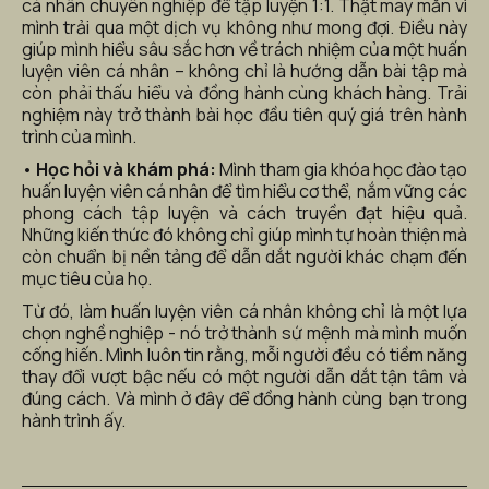
cá nhân chuyên nghiệp để tập luyện 1:1. Thật may mắn vì 
mình trải qua một dịch vụ không như mong đợi. Điều này 
giúp mình hiểu sâu sắc hơn về trách nhiệm của một huấn 
luyện viên cá nhân – không chỉ là hướng dẫn bài tập mà 
còn phải thấu hiểu và đồng hành cùng khách hàng. Trải 
nghiệm này trở thành bài học đầu tiên quý giá trên hành 
trình của mình.
• 
Học hỏi và khám phá:
 Mình tham gia khóa học đào tạo 
huấn luyện viên cá nhân để tìm hiểu cơ thể, nắm vững các 
phong cách tập luyện và cách truyền đạt hiệu quả. 
Những kiến thức đó không chỉ giúp mình tự hoàn thiện mà 
còn chuẩn bị nền tảng để dẫn dắt người khác chạm đến 
mục tiêu của họ.
Từ đó, làm huấn luyện viên cá nhân không chỉ là một lựa 
chọn nghề nghiệp - nó trở thành sứ mệnh mà mình muốn 
cống hiến. Mình luôn tin rằng, mỗi người đều có tiềm năng 
thay đổi vượt bậc nếu có một người dẫn dắt tận tâm và 
đúng cách. Và mình ở đây để đồng hành cùng bạn trong 
hành trình ấy.