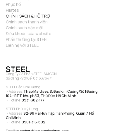
Phục hồi
Pilates
CHÍNH SÁCH & HỖ TRỢ
Chính sách thành viên
Chính sách bảo mật
Điều khoản của website
Phần thưởng tại STEEL
Liên hệ với STEEL
Công Ty Cổ Phần STEEL SÀI GÒN
Số đăng ký thuế: 0316376471
STEEL Đảo Kim Cương
• Address: 
Tháp Maldives, Đ. Đảo Kim Cương/Số 1 Đường 
104 - BTT, khu phố 3, Thủ Đức, Hồ Chí Minh
• Hotline: 
0931-302-177
STEEL Phú Mỹ Hưng
• Address: 
92-96 Hà Huy Tập, Tân Phong, Quận 7, Hồ 
Chí Minh
• Hotline: 
0901-316-892
Email: 
membership@steelsaigon.com