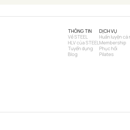
THÔNG TIN
DỊCH VỤ
Về STEEL
Huấn luyện cá
HLV của STEEL
Membership
Tuyển dụng
Phục hồi
Blog
Pilates