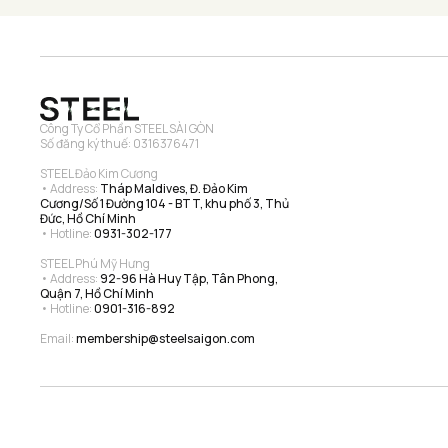
Công Ty Cổ Phần STEEL SÀI GÒN
Số đăng ký thuế: 0316376471
STEEL Đảo Kim Cương
• Address: 
Tháp Maldives, Đ. Đảo Kim 
Cương/Số 1 Đường 104 - BTT, khu phố 3, Thủ 
Đức, Hồ Chí Minh
• Hotline: 
0931-302-177
STEEL Phú Mỹ Hưng
• Address: 
92-96 Hà Huy Tập, Tân Phong, 
Quận 7, Hồ Chí Minh
• Hotline: 
0901-316-892
Email: 
membership@steelsaigon.com