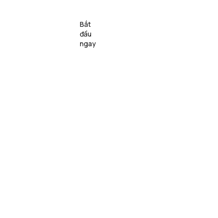
Lớp 
Bắt 
c 
nhóm 
Giới thiệu
VN
đầu 
i
& Sự 
ngay
kiện