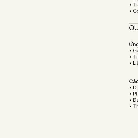
• Ti
• Cơ
QU
Ứng
• G
• Ti
• L
Các
• D
• P
• Đ
• T