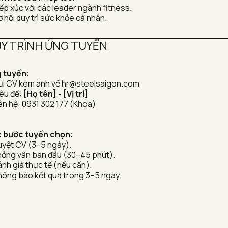
ếp xúc với các leader ngành fitness.
 hội duy trì sức khỏe cá nhân.
Y TRÌNH ỨNG TUYỂN 
 tuyển:
ửi CV kèm ảnh về hr@steelsaigon.com
êu đề: 
[Họ tên] - [Vị trí]
iên hệ: 0931 302 177 (Khoa)
 bước tuyển chọn:
uyệt CV (3–5 ngày).
hỏng vấn ban đầu (30–45 phút).
ánh giá thực tế (nếu cần).
hông báo kết quả trong 3–5 ngày.