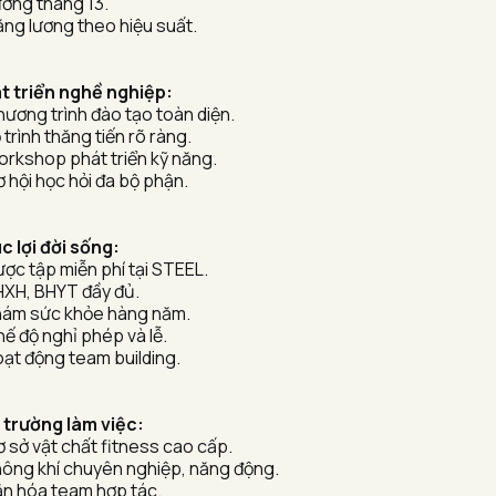
ương tháng 13.
ăng lương theo hiệu suất.
t triển nghề nghiệp:
hương trình đào tạo toàn diện.
 trình thăng tiến rõ ràng.
orkshop phát triển kỹ năng.
 hội học hỏi đa bộ phận.
c lợi đời sống:
ược tập miễn phí tại STEEL.
HXH, BHYT đầy đủ.
hám sức khỏe hàng năm.
ế độ nghỉ phép và lễ.
oạt động team building.
 trường làm việc:
ơ sở vật chất fitness cao cấp.
hông khí chuyên nghiệp, năng động.
ăn hóa team hợp tác.