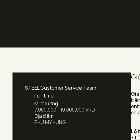
Giớ
STEEL Customer Service Team
Gia
Full-time
kiếm
Mức lương
entr
7.000.000 - 10.000.000 VND
chu
Địa điểm
PHU MY HUNG
Lộ 
• L