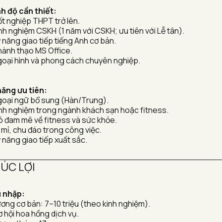
nh độ cần thiết:
ốt nghiệp THPT trở lên.
nh nghiệm CSKH (1 năm với CSKH; ưu tiên với Lễ tân).
 năng giao tiếp tiếng Anh cơ bản.
hành thạo MS Office.
goại hình và phong cách chuyên nghiệp.
năng ưu tiên:
goại ngữ bổ sung (Hàn/Trung).
inh nghiệm trong ngành khách sạn hoặc fitness.
ó đam mê về fitness và sức khỏe.
 mỉ, chu đáo trong công việc.
 năng giao tiếp xuất sắc.
ÚC LỢI 
 nhập:
ương cơ bản: 7–10 triệu (theo kinh nghiệm).
ơ hội hoa hồng dịch vụ.