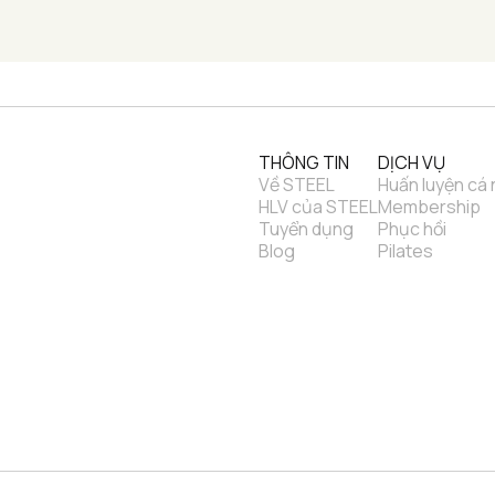
THÔNG TIN
DỊCH VỤ
Về STEEL
Huấn luyện cá
HLV của STEEL
Membership
Tuyển dụng
Phục hồi
Blog
Pilates