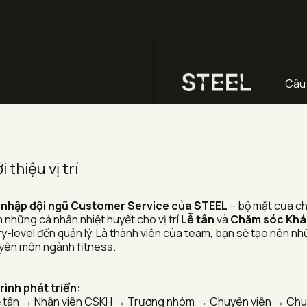
Câu 
i thiệu vị trí 
 nhập đội ngũ Customer Service của STEEL
 – bộ mặt của c
 những cá nhân nhiệt huyết cho vị trí 
Lễ tân
 và 
Chăm sóc Khá
y-level đến quản lý. Là thành viên của team, bạn sẽ tạo nên nhữn
yên môn ngành fitness.
trình phát triển:
ễ tân → Nhân viên CSKH → Trưởng nhóm → Chuyên viên → Chuyê