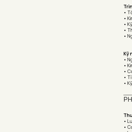
Trì
• T
• Ki
• Kỹ
• T
• N
Kỹ 
• N
• K
• C
• Tỉ
• Kỹ
PH
Thu
• L
• C