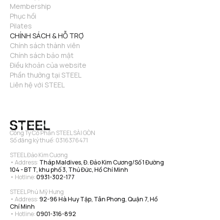
Membership
Phục hồi
Pilates
CHÍNH SÁCH & HỖ TRỢ
Chính sách thành viên
Chính sách bảo mật
Điều khoản của website
Phần thưởng tại STEEL
Liên hệ với STEEL
Công Ty Cổ Phần STEEL SÀI GÒN
Số đăng ký thuế: 0316376471
STEEL Đảo Kim Cương
• Address: 
Tháp Maldives, Đ. Đảo Kim Cương/Số 1 Đường 
104 - BTT, khu phố 3, Thủ Đức, Hồ Chí Minh
• Hotline: 
0931-302-177
STEEL Phú Mỹ Hưng
• Address: 
92-96 Hà Huy Tập, Tân Phong, Quận 7, Hồ 
Chí Minh
• Hotline: 
0901-316-892