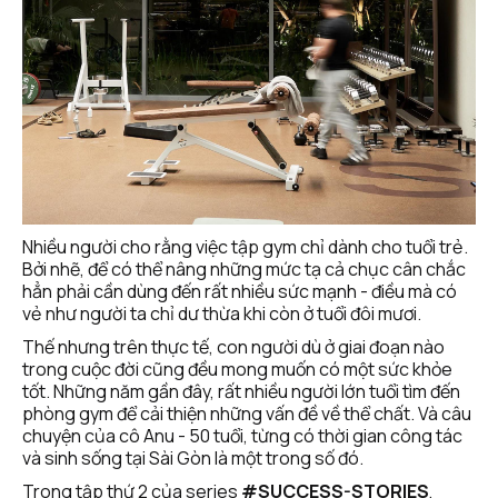
Nhiều người cho rằng việc tập gym chỉ dành cho tuổi trẻ. 
Bởi nhẽ, để có thể nâng những mức tạ cả chục cân chắc 
hẳn phải cần dùng đến rất nhiều sức mạnh - điều mà có 
vẻ như người ta chỉ dư thừa khi còn ở tuổi đôi mươi.
Thế nhưng trên thực tế, con người dù ở giai đoạn nào 
trong cuộc đời cũng đều mong muốn có một sức khỏe 
tốt. Những năm gần đây, rất nhiều người lớn tuổi tìm đến 
phòng gym để cải thiện những vấn đề về thể chất. Và câu 
chuyện của cô Anu - 50 tuổi, từng có thời gian công tác 
và sinh sống tại Sài Gòn là một trong số đó. 
Trong tập thứ 2 của series 
#SUCCESS-STORIES
, 