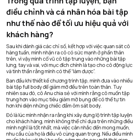
Trong quá trình tập luyện, bạn 
điều chỉnh và cá nhân hóa bài tập 
như thế nào để tối ưu hiệu quả với 
khách hàng?
Sau khi đánh giá các chỉ số, kết hợp với việc quan sát cô 
hàng tuần, mình nhận ra cô có sức mạnh ở phần thân 
trên, vì vậy mình cổ vũ cô tập trung vào những bài tập 
lưng, tay và vai, với mục đích chính là tạo cho cô động lực 
và tinh thần rằng mình có thể “làm được”. 
Ban đầu khi thiết kế chương trình tập, mình đưa vào nhiều 
bài tập full body để giảm mỡ đều trên toàn thân. Tuy 
nhiên sau đó, cô Anu chia sẻ với mình rằng cô muốn tập 
trung hơn vào mục tiêu giảm mỡ bụng để có thể tự tin 
hơn khi diện những chiếc đầm ôm sát body.
Đó là lúc mình nhận ra rằng khi xây dựng lộ trình tập luyện 
cho khách hàng, mình không thể chỉ dựa trên những điều 
mình nghĩ là tốt nhất, mà việc cân nhắc đến mong muốn, 
nhu cầu của họ là điều vô cùng quan trọng. Nếu điều mình 