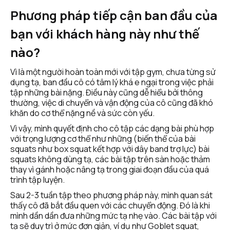
Phương pháp tiếp cận ban đầu của 
bạn với khách hàng này như thế 
nào?
Vì là một người hoàn toàn mới với tập gym, chưa từng sử 
dụng tạ, ban đầu cô có tâm lý khá e ngại trong việc phải 
tập những bài nặng. Điều này cũng dễ hiểu bởi thông 
thường, việc di chuyển và vận động của cô cũng đã khó 
khăn do cơ thể nặng nề và sức còn yếu.
Vì vậy, mình quyết định cho cô tập các dạng bài phù hợp 
với trọng lượng cơ thể như những (biến thể của bài 
squats như box squat kết hợp với dây band trợ lực) bài 
squats không dùng tạ, các bài tập trên sàn hoặc thảm 
thay vì gánh hoặc nâng tạ trong giai đoạn đầu của quá 
trình tập luyện.
Sau 2-3 tuần tập theo phương pháp này, mình quan sát 
thấy cô đã bắt đầu quen với các chuyển động. Đó là khi 
mình dần dần đưa những mức tạ nhẹ vào. Các bài tập với 
tạ sẽ duy trì ở mức đơn giản, ví dụ như Goblet squat, 