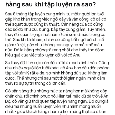
hàng sau khi tập luyện ra sao?
Sau 8 tháng tập luyện cùng mình, từ một người lớn tuổi 
gặp khó khăn trong việc ngồi dậy và vận động, cô đã có 
thể squat được đúng kỹ thuật. Cân nặng của cô cùng 
các số đo như đùi, bụng, bắp tay cũng giảm. Tuy nhiên, 
thay đổi quan trọng nhất nằm ở chỉ số mỡ máu trong cơ 
thể. Sau khi tái khám, chính cô cũng bất ngờ bởi chỉ số 
giảm rõ rệt, gần như không còn nguy cơ mắc mỡ máu 
nữa. Đó là bằng chứng rõ ràng nhất cho thấy tác động 
hiệu quả của việc tập luyện đối với cô Anu. 
Sự thay đổi tích cực còn đến từ khía cạnh tinh thần. Cũng 
như nhiều người lớn tuổi khác, cô Anu ban đầu đến phòng 
tập với tâm lý rất e dè, sợ mình không đủ sức, không làm 
được. Thế nhưng chỉ sau một thời gian ngắn, mình cảm 
thấy rõ sự tự tin trong cô lớn dần.
Cô sẵn sàng thử những mức tạ nặng hơn mà không còn 
chần chừ, rồi chinh phục nó. Hiện tại, mặc dù đã trở về Ấn 
Độ, cô vẫn giữ thói quen tập luyện hàng ngày. Đó cũng là 
điều mà những huấn luyện viên như mình mong muốn 
nhất - giúp khách hàng nhận ra tiềm năng thật sự ở bản 