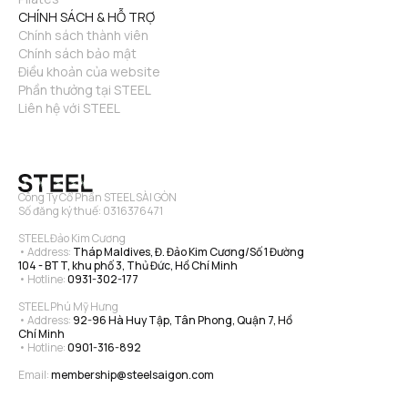
CHÍNH SÁCH & HỖ TRỢ
Chính sách thành viên
Chính sách bảo mật
Điều khoản của website
Phần thưởng tại STEEL
Liên hệ với STEEL
Công Ty Cổ Phần STEEL SÀI GÒN
Số đăng ký thuế: 0316376471
STEEL Đảo Kim Cương
• Address: 
Tháp Maldives, Đ. Đảo Kim Cương/Số 1 Đường 
104 - BTT, khu phố 3, Thủ Đức, Hồ Chí Minh
• Hotline: 
0931-302-177
STEEL Phú Mỹ Hưng
• Address: 
92-96 Hà Huy Tập, Tân Phong, Quận 7, Hồ 
Chí Minh
• Hotline: 
0901-316-892
Email: 
membership@steelsaigon.com