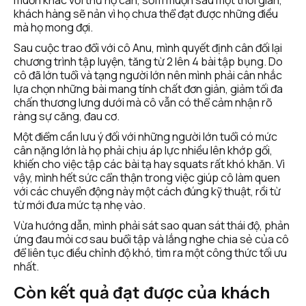
muốn khác với thứ họ cần, sớm muộn sau một thời gian, 
khách hàng sẽ nản vì họ chưa thể đạt được những điều 
mà họ mong đợi. 
Sau cuộc trao đổi với cô Anu, mình quyết định cân đối lại 
chương trình tập luyện, tăng từ 2 lên 4 bài tập bụng. Do 
cô đã lớn tuổi và tạng người lớn nên mình phải cân nhắc 
lựa chọn những bài mang tính chất đơn giản, giảm tối đa 
chấn thương lưng dưới mà cô vẫn có thể cảm nhận rõ 
ràng sự căng, đau cơ. 
Một điểm cần lưu ý đối với những người lớn tuổi có mức 
cân nặng lớn là họ phải chịu áp lực nhiều lên khớp gối, 
khiến cho việc tập các bài tạ hay squats rất khó khăn. Vì 
vậy, mình hết sức cẩn thận trong việc giúp cô làm quen 
với các chuyển động này một cách đúng kỹ thuật, rồi từ 
từ mới đưa mức tạ nhẹ vào.
Vừa hướng dẫn, mình phải sát sao quan sát thái độ, phản 
ứng đau mỏi cơ sau buổi tập và lắng nghe chia sẻ của cô 
để liên tục điều chỉnh độ khó, tìm ra một công thức tối ưu 
nhất. 
Còn kết quả đạt được của khách 