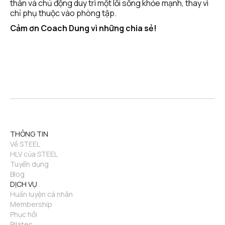
thân và chủ động duy trì một lối sống khỏe mạnh, thay vì 
chỉ phụ thuộc vào phòng tập. 
Cảm ơn 
Coach Dung
 vì những chia sẻ!
THÔNG TIN
Về STEEL
HLV của STEEL
Tuyển dụng
Blog
DỊCH VỤ
Huấn luyện cá nhân
Membership
Phục hồi
Pilates