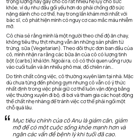
trọng lượng này gây cho cô rất nhiều hệ lụy cho sức 
khỏe, ví dụ như đầu gối yếu hơn do phải chống đỡ sức 
nặng dành cho cơ thể, hay trong lần khám mới nhất với 
bác sĩ, cô phát hiện mình có nguy cơ cao mắc máu nhiễm 
mỡ.
Cô chia sẻ rằng mình là một người theo chế độ ăn chay, 
không tiêu thụ thịt nhưng vẫn ăn những sản phẩm từ 
trứng, sữa (Vegetarian). Theo dõi thực đơn ban đầu của 
cô, mình nhận ra rằng các bữa ăn của cô có lượng tinh 
bột (carbs) khá lớn. Ngoài ra, cô có thói quen uống rượu 
vào cuối tuần và ăn nhiều phô mai, đồ chiên rán…
Do tính chất công việc, cô thường xuyên làm tại nhà. Mặc 
dù chưa từng đến phòng gym nhưng cô vẫn có ý thức 
nhất định trong việc phải giữ cơ thể luôn vận động bằng 
việc thường xuyên đi bộ, đi bơi và tham gia các hoạt động 
thể chất nhẹ nhàng để tránh việc cơ thể phải ngồi một 
chỗ quá lâu.
Mục tiêu chính của cô Anu là giảm cân, giảm 
mỡ để có một cuộc sống khỏe mạnh hơn và 
ngăn các vấn đề bệnh lý khi tuổi đã cao.