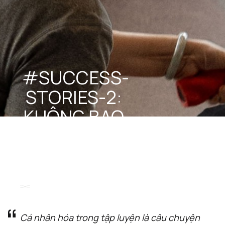
#SUCCESS-
STORIES-2: 
KHÔNG BAO 
GIỜ MUỘN 
ĐỂ BẮT ĐẦU
December 16, 2024
Cá nhân hóa trong tập luyện là câu chuyện 