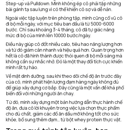
Step-up và Pulldown. Mình không ép cô phải tập những 
bài gánh tạ sau lưng vì có thể khiến cô sợ và dễ nản. 
Ngoài việc tập luyện trên phòng tập, mình cũng cổ vũ cô 
đi bộ mỗi ngày, với mục tiêu ban đầu là từ 5000-6000 
bước. Chỉ sau khoảng 3-4 tháng, cô đã tự giác nâng 
mức đi bộ của mình lên 10000 bước/ngày.
Điều này giúp cô đốt nhiều calo, tiêu hao năng lượng hơn 
và từ đó giảm cân nhanh và hiệu quả hơn. Quan trọng hơn 
hết là cô đã hình thành được thói quen đi bộ mỗi sáng mà 
không cần sự nhắc nhở. Đó là một thay đổi tích cực khiến 
mình rất tự hào.
Về mặt dinh dưỡng, sau khi theo dõi chế độ ăn trước đây 
của cô, mình phát hiện lượng đạm hàng ngày không đủ 
để giúp xây dựng cơ bắp. Đây cũng là một vấn đề khá phổ 
biến đối với những người ăn chay.
Từ đó, mình xây dựng một bản hướng dẫn thực hành chế 
độ ăn, đưa cô lời khuyên trong việc lựa chọn thực phẩm 
cho đủ chất, giảm các đồ ăn dầu mỡ không tốt cho sức 
khỏe, bổ sung thêm đạm… từ bột whey protein thực vật. 