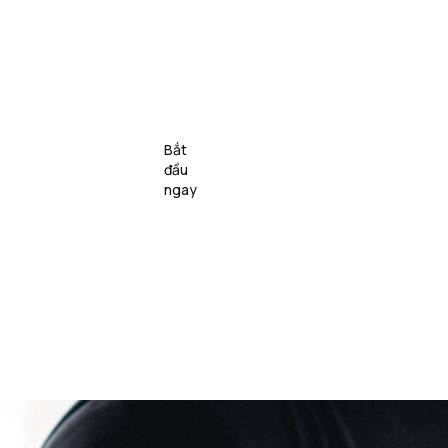
Lớp 
Bắt 
c 
nhóm 
Giới thiệu
VN
đầu 
i
& Sự 
ngay
kiện