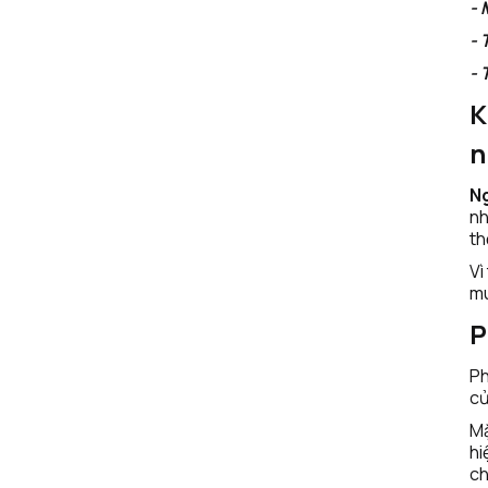
- 
- 
- 
K
n
N
nh
th
Vì
mu
P
Ph
củ
Mặ
hi
ch