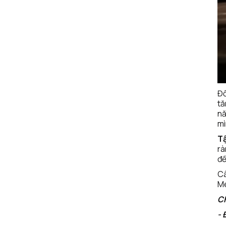
Đố
tă
nă
mì
T
rà
để
Câ
Me
C
- 