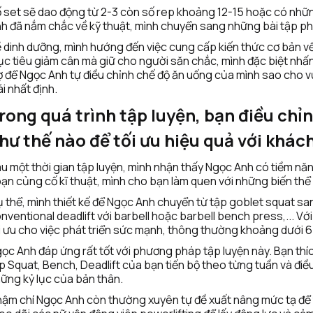
 set sẽ dao động từ 2-3 còn số rep khoảng 12-15 hoặc có những 
h đã nắm chắc về kỹ thuật, mình chuyển sang những bài tập ph
 dinh dưỡng, mình hướng đến việc cung cấp kiến thức cơ bản về 
c tiêu giảm cân mà giữ cho người săn chắc, mình đặc biệt nhấn
ợ để Ngọc Anh tự điều chỉnh chế độ ăn uống của mình sao cho vừ
i nhất định. 
rong quá trình tập luyện, bạn điều chỉ
hư thế nào để tối ưu hiệu quả với khác
u một thời gian tập luyện, mình nhận thấy Ngọc Anh có tiềm năng
ạn củng cố kĩ thuật, mình cho bạn làm quen với những biến thể
 thể, mình thiết kế để Ngọc Anh chuyển từ tập goblet squat san
nventional deadlift với barbell hoặc barbell bench press,... Vớ
i ưu cho việc phát triển sức mạnh, thông thường khoảng dưới 6
ọc Anh đáp ứng rất tốt với phương pháp tập luyện này. Bạn thíc
p Squat, Bench, Deadlift của bạn tiến bộ theo từng tuần và điều
ững kỷ lục của bản thân.
ậm chí Ngọc Anh còn thường xuyên tự đề xuất nâng mức tạ để t