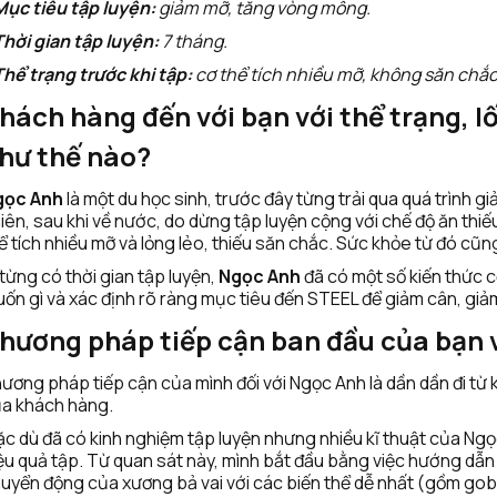
Mục tiêu tập luyện:
 giảm mỡ, tăng vòng mông.
Thời gian tập luyện:
 7 tháng.
Thể trạng trước khi tập:
 cơ thể tích nhiều mỡ, không săn chắc
hách hàng đến với bạn với thể trạng, l
hư thế nào?
gọc Anh
 là một du học sinh, trước đây từng trải qua quá trình g
iên, sau khi về nước, do dừng tập luyện cộng với chế độ ăn thiế
ể tích nhiều mỡ và lỏng lẻo, thiếu săn chắc. Sức khỏe từ đó cũng
 từng có thời gian tập luyện, 
Ngọc Anh
 đã có một số kiến thức 
ốn gì và xác định rõ ràng mục tiêu đến STEEL để giảm cân, giả
hương pháp tiếp cận ban đầu của bạn 
ương pháp tiếp cận của mình đối với Ngọc Anh là dần dần đi từ kỹ
a khách hàng. 
c dù đã có kinh nghiệm tập luyện nhưng nhiều kĩ thuật của Ngọ
ệu quả tập. Từ quan sát này, mình bắt đầu bằng việc hướng dẫn 
uyển động của xương bả vai với các biến thể dễ nhất (gồm gob