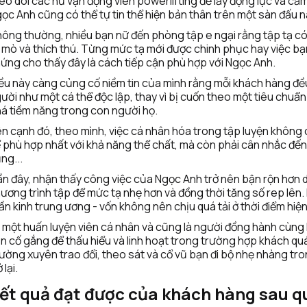
eo dõi các nữ vận động viên powerlifting để lấy động lực và cảm
ọc Anh cũng có thể tự tin thể hiện bản thân trên một sàn đấu n
ông thường, nhiều bạn nữ đến phòng tập e ngại rằng tập tạ có t
 mò và thích thú. Từng mức tạ mới được chinh phục hay việc bạn
ứng cho thấy đây là cách tiếp cận phù hợp với Ngọc Anh.
ều này càng củng cố niềm tin của mình rằng mỗi khách hàng đều 
ười như một cá thể độc lập, thay vì bị cuốn theo một tiêu chuẩn
á tiềm năng trong con người họ. 
n cạnh đó, theo mình, việc cá nhân hóa trong tập luyện không ch
 phù hợp nhất với khả năng thể chất, mà còn phải cân nhắc đến
ng...
n đây, nhận thấy công việc của Ngọc Anh trở nên bận rộn hơn dẫ
ương trình tập để mức tạ nhẹ hơn và đồng thời tăng số rep lên. 
ần kinh trung ương - vốn không nên chịu quá tải ở thời điểm hiện 
 một huấn luyện viên cá nhân và cũng là người đồng hành cùng 
n cố gắng để thấu hiểu và linh hoạt trong trường hợp khách qu
ường xuyên trao đổi, theo sát và cổ vũ bạn đi bộ nhẹ nhàng tr
 lại.
ết quả đạt được của khách hàng sau qu