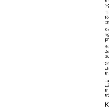
th
Ng
Th
tò
ch
Đi
ng
ph
Bê
để
dụ
Gầ
ch
th
Là
cầ
th
trở
K