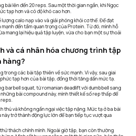
bài lên đến 20 reps. Sau một thời gian ngắn, khi Ngọc 
ức tạp hơn và có độ khó cao hơn. 
lượng calo nạp vào và giải phóng khỏi cơ thể. Để đạt 
 mạnh đến tầm quan trọng của Protein. Từ đó, mình hỗ 
a mang lại hiệu quả tập luyện, vừa cho bạn một sự thoải 
nh và cá nhân hóa chương trình tập 
h hàng?
 trong các bài tập thiên về sức mạnh. Vì vậy, sau giai 
 phức tạp hơn của bài tập, đồng thời tăng dần mức tạ.
g barbell squat, từ romanian deadlift với dumbbell sang 
i những bài compound này, mình thiết kế số rep thấp để 
 reps.
h thú và không ngần ngại việc tập nặng. Mức tạ ở ba bài 
 này trở thành động lực lớn để bạn tiếp tục vượt qua 
hử thách chính mình. Ngoài giờ tập, bạn còn thường 