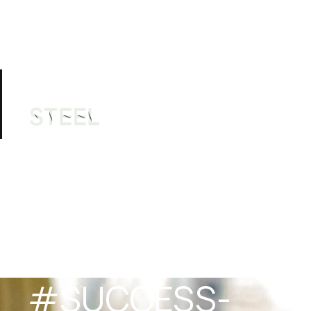
Thành 
Phụ
Câu lạc bộ
Tập luyện
viên
hồ
#SUCCESS-