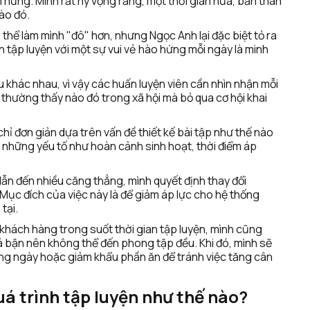
 hứng. Mình rất hy vọng rằng, một thời gian nữa, bản thân 
ào đó. 
hể làm mình "đô" hơn, nhưng Ngọc Anh lại đặc biệt tỏ ra 
 tập luyện với một sự vui vẻ hào hứng mỗi ngày là minh 
khác nhau, vì vậy các huấn luyện viên cần nhìn nhận mỗi 
 thường thấy nào đó trong xã hội mà bỏ qua cơ hội khai 
ỉ đơn giản dựa trên vấn đề thiết kế bài tập như thế nào 
 những yếu tố như hoàn cảnh sinh hoạt, thời điểm áp 
n đến nhiều căng thẳng, mình quyết định thay đổi 
Mục đích của việc này là để giảm áp lực cho hệ thống 
tại. 
khách hàng trong suốt thời gian tập luyện, mình cũng 
á bận nên không thể đến phong tập đều. Khi đó, mình sẽ 
ong ngày hoặc giảm khẩu phần ăn để tránh việc tăng cân 
á trình tập luyện như thế nào?