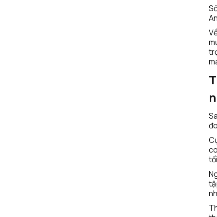
Số
An
Về
mụ
tr
má
T
n
Sa
đo
Cụ
co
tố
Ng
tậ
nh
Th