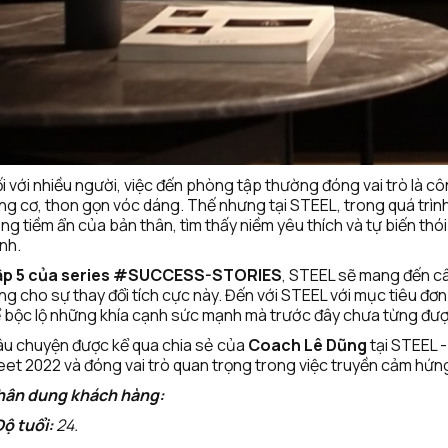
i với nhiều người, việc đến phòng tập thường đóng vai trò là c
ng cơ, thon gọn vóc dáng. Thế nhưng tại STEEL, trong quá trình 
ng tiềm ẩn của bản thân, tìm thấy niềm yêu thích và tự biến th
nh. 
ập 5 của series #SUCCESS-STORIES
, STEEL sẽ mang đến câ
ng cho sự thay đổi tích cực này. Đến với STEEL với mục tiêu đơn 
 bộc lộ những khía cạnh sức mạnh mà trước đây chưa từng đượ
u chuyện được kể qua chia sẻ của 
Coach Lê Dũng
 tại STEEL 
et 2022 và đóng vai trò quan trọng trong việc truyền cảm hứng
hân dung khách hàng:
Độ tuổi:
 24.