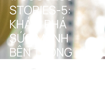
STORIES-5: 
KHÁM PHÁ 
SỨC MẠNH 
BÊN TRONG
STEEL Team
December 16, 2024