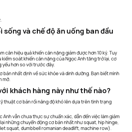
.
ối sống và chế độ ăn uống ban đầu 
iảm cân hiệu quả khiến cân nặng giảm được hơn 10 ký. Tuy 
u kiểm soát khiến cân nặng của Ngọc Anh tăng trở lại, cơ 
 yếu hơn so với trước đây. 
cơ bản nhất định về sức khỏe và dinh dưỡng. Bạn biết mình 
m mỡ.
với khách hàng này như thế nào?
 thuật cơ bản rồi nâng độ khó lên dựa trên tình trạng 
c Anh vẫn chưa thực sự chuẩn xác, dẫn đến việc làm giảm 
lại những chuyển động cơ bản nhất như squat, hip hinge, 
let squat, dumbbell romanian deadlift, machine row).