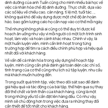
dinh dưỡng của anh Tuấn cũng cho mình nhiều bài học về 
việc cá nhân hóa chế độ dinh dưỡng. Thực chất, dựa vào 
các số liệu về chiều cao, cân nặng, tỉ lệ mỡ, tuổi tác..., 
không quá khó để xây dựng được một chế độ ăn hoàn 
hảo, bao gồm lượng calo họ cần nạp vào cơ thể mỗi ngày.
Thế nhưng không phải ai cũng có thể duy trì được kế 
hoạch ăn uống như vậy vì mỗi người có một lịch trình sinh 
hoạt, làm việc và hoàn cảnh khác nhau. Chính vì vậy, là 
một huấn luyện viên, mình cần linh hoạt trong từng 
trường hợp để tìm ra cách điều chỉnh phù hợp và hiệu quả 
nhất đối với khách hàng. 
Về vấn đề cá nhân hóa trong xây dựng kế hoạch tập 
luyện, mình cũng cần phải đánh giá toàn diện các chỉ số, 
tình trạng của cơ thể cũng như lịch sử tập luyện, nhu cầu 
mà khách muốn hướng đến.
Trong suốt quá trình tập, việc theo dõi sát sao để đánh 
giá hiệu quả và tác động của bài tập, thể hiện qua sự thay 
đổi thể chất và tinh thần của khách hàng, cũng là một 
trong những yếu tố cần đặt lên hàng đầu. Có như vậy, 
mình sẽ chủ động hơn trong việc đưa ra những thay đổi 
cần thiết để tốt nhất cho khách hàng. 