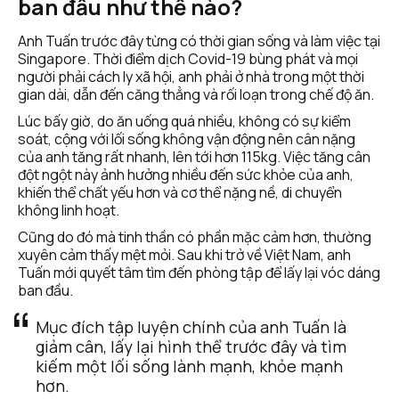
ban đầu như thế nào?
Anh Tuấn trước đây từng có thời gian sống và làm việc tại 
Singapore. Thời điểm dịch Covid-19 bùng phát và mọi 
người phải cách ly xã hội, anh phải ở nhà trong một thời 
gian dài, dẫn đến căng thẳng và rối loạn trong chế độ ăn.
Lúc bấy giờ, do ăn uống quá nhiều, không có sự kiểm 
soát, cộng với lối sống không vận động nên cân nặng 
của anh tăng rất nhanh, lên tới hơn 115kg. Việc tăng cân 
đột ngột này ảnh hưởng nhiều đến sức khỏe của anh, 
khiến thể chất yếu hơn và cơ thể nặng nề, di chuyển 
không linh hoạt.
Cũng do đó mà tinh thần có phần mặc cảm hơn, thường 
xuyên cảm thấy mệt mỏi. Sau khi trở về Việt Nam, anh 
Tuấn mới quyết tâm tìm đến phòng tập để lấy lại vóc dáng 
ban đầu. 
Mục đích tập luyện chính của anh Tuấn là 
giảm cân, lấy lại hình thể trước đây và tìm 
kiếm một lối sống lành mạnh, khỏe mạnh 
hơn. 