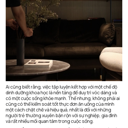
Ai cũng biết rằng, việc tập luyện kết hợp với một chế độ 
dinh dưỡng khoa học là nền tảng để duy trì vóc dáng và 
có một cuộc sống khỏe mạnh. Thế nhưng, không phải ai 
cũng có thể kiểm soát tốt thực đơn ăn uống của mình 
một cách chặt chẽ và hiệu quả, nhất là đối với những 
người trẻ thường xuyên bận rộn với sự nghiệp, gia đình 
và rất nhiều mối quan tâm trong cuộc sống. 