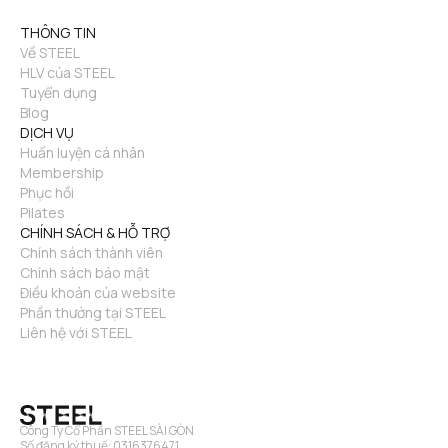
THÔNG TIN
Về STEEL
HLV của STEEL
Tuyển dụng
Blog
DỊCH VỤ
Huấn luyện cá nhân
Membership
Phục hồi
Pilates
CHÍNH SÁCH & HỖ TRỢ
Chính sách thành viên
Chính sách bảo mật
Điều khoản của website
Phần thưởng tại STEEL
Liên hệ với STEEL
Công Ty Cổ Phần STEEL SÀI GÒN
Số đăng ký thuế: 0316376471