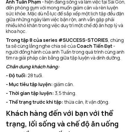
Anh Tuấn Phạm
 - hiện đang sống và làm việc tại Sài Gòn, 
đến phòng gym với mong muốn giảm cân và rèn luyện 
sức khỏe. Mặc dù nỗ lực để sắp xếp một lịch tập đều đặn 
giữa những ngày làm việc bận rộn, anh vẫn gặp phải 
nhiều khó khăn trong việc duy trì một chế độ ăn hợp lý và 
khoa học.
Trong tập 8 của series #SUCCESS-STORIES
, chúng 
ta sẽ cùng lắng nghe chia sẻ của 
Coach Tiến Đạt
 - 
người đồng hành của anh Tuấn trong quá trình cùng anh 
tìm ra giải pháp cân bằng giữa tập luyện và dinh dưỡng.
Chân dung khách hàng:
- Độ tuổi:
 28 tuổi.
- Mục tiêu tập luyện:
 giảm cân.
- Thời gian tập luyện: 
3,5 tháng.
- Thể trạng trước khi tập:
 thừa cân, ít vận động.
Khách hàng đến với bạn với thể 
trạng, lối sống và chế độ ăn uống 