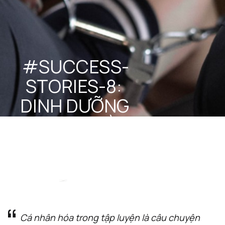
#SUCCESS-
STORIES-8: 
DINH DƯỠNG 
CHO NGƯỜI 
BẬN RỘN
STEEL 
December 16, 
Team
2024
Cá nhân hóa trong tập luyện là câu chuyện 