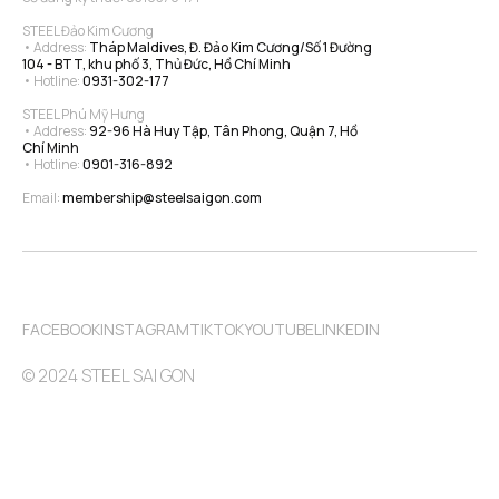
STEEL Đảo Kim Cương
• Address: 
Tháp Maldives, Đ. Đảo Kim Cương/Số 1 Đường 
104 - BTT, khu phố 3, Thủ Đức, Hồ Chí Minh
• Hotline: 
0931-302-177
STEEL Phú Mỹ Hưng
• Address: 
92-96 Hà Huy Tập, Tân Phong, Quận 7, Hồ 
Chí Minh
• Hotline: 
0901-316-892
Email: 
membership@steelsaigon.com
FACEBOOK
INSTAGRAM
TIKTOK
YOUTUBE
LINKEDIN
© 2024 STEEL SAI GON