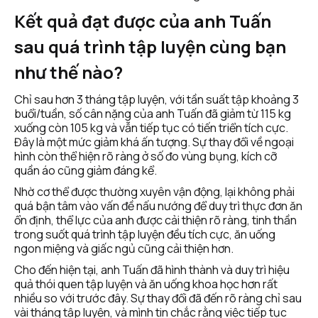
Kết quả đạt được của anh Tuấn 
sau quá trình tập luyện cùng bạn 
như thế nào?
Chỉ sau hơn 3 tháng tập luyện, với tần suất tập khoảng 3 
buổi/tuần, số cân nặng của anh Tuấn đã giảm từ 115 kg 
xuống còn 105 kg và vẫn tiếp tục có tiến triển tích cực. 
Đây là một mức giảm khá ấn tượng. Sự thay đổi về ngoại 
hình còn thể hiện rõ ràng ở số đo vùng bụng, kích cỡ 
quần áo cũng giảm đáng kể.
Nhờ cơ thể được thường xuyên vận động, lại không phải 
quá bận tâm vào vấn đề nấu nướng để duy trì thực đơn ăn 
ổn định, thể lực của anh được cải thiện rõ ràng, tinh thần 
trong suốt quá trình tập luyện đều tích cực, ăn uống 
ngon miệng và giấc ngủ cũng cải thiện hơn. 
Cho đến hiện tại, anh Tuấn đã hình thành và duy trì hiệu 
quả thói quen tập luyện và ăn uống khoa học hơn rất 
nhiều so với trước đây. Sự thay đổi đã đến rõ ràng chỉ sau 
vài tháng tập luyện, và mình tin chắc rằng việc tiếp tục 