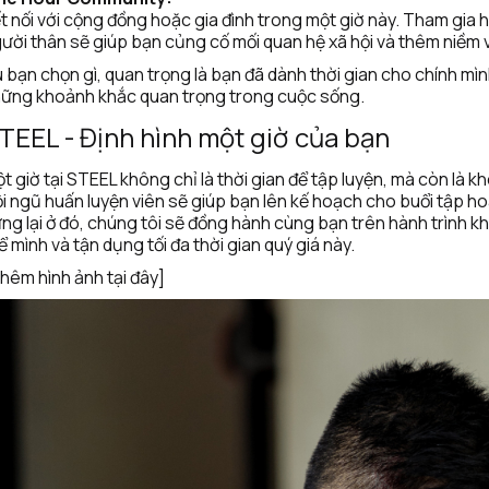
t nối với cộng đồng hoặc gia đình trong một giờ này. Tham gia h
ười thân sẽ giúp bạn củng cố mối quan hệ xã hội và thêm niềm 
 bạn chọn gì, quan trọng là bạn đã dành thời gian cho chính mìn
ững khoảnh khắc quan trọng trong cuộc sống.
TEEL - Định hình một giờ của bạn
t giờ tại STEEL không chỉ là thời gian để tập luyện, mà còn là kh
i ngũ huấn luyện viên sẽ giúp bạn lên kế hoạch cho buổi tập hoà
ng lại ở đó, chúng tôi sẽ đồng hành cùng bạn trên hành trình kh
ể mình và tận dụng tối đa thời gian quý giá này.
hêm hình ảnh tại đây]