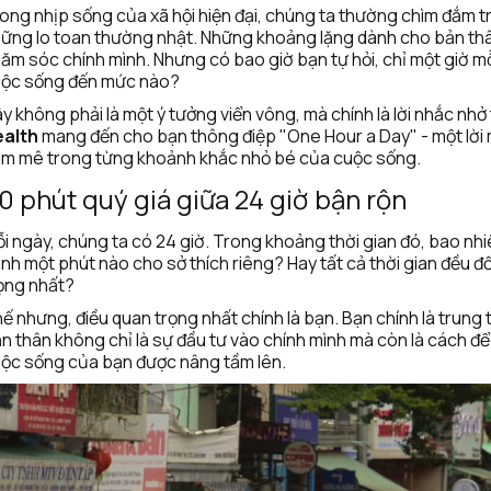
ong nhịp sống của xã hội hiện đại, chúng ta thường chìm đắm tr
ững lo toan thường nhật. Những khoảng lặng dành cho bản thân d
ăm sóc chính mình. Nhưng có bao giờ bạn tự hỏi, chỉ một giờ mỗ
ộc sống đến mức nào?
y không phải là một ý tưởng viển vông, mà chính là lời nhắc nhở ti
ealth
 mang đến cho bạn thông điệp "One Hour a Day" - một lời m
m mê trong từng khoảnh khắc nhỏ bé của cuộc sống.
0 phút quý giá giữa 24 giờ bận rộn
i ngày, chúng ta có 24 giờ. Trong khoảng thời gian đó, bao n
nh một phút nào cho sở thích riêng? Hay tất cả thời gian đều đ
ọng nhất?
ế nhưng, điều quan trọng nhất chính là bạn. Bạn chính là trun
n thân không chỉ là sự đầu tư vào chính mình mà còn là cách để l
ộc sống của bạn được nâng tầm lên.