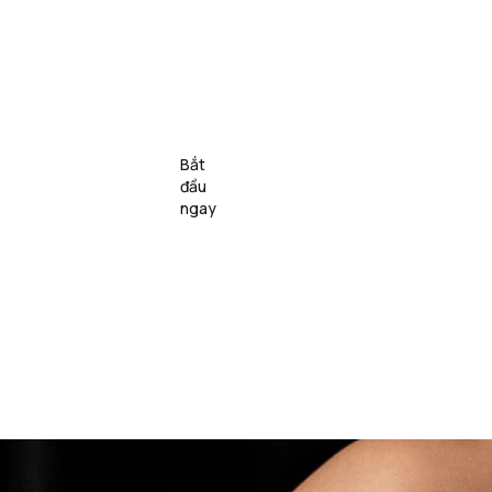
Lớp 
Bắt 
c 
nhóm 
Giới thiệu
VN
đầu 
i
& Sự 
ngay
kiện