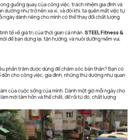
ong guồng quay của công việc, trách nhiệm gia đình và 
ường như trở nên xa xỉ, và đôi khi, ta quên mất việc tự 
i ngày dành riêng cho mình có thể thay đổi chất lượng 
nh tế về giá trị của thời gian cá nhân. 
STEEL Fitness & 
ời để bạn dừng lại, tận hưởng, và nuôi dưỡng niềm vui, 
hiêu phần trăm được dùng để chăm sóc bản thân? Bạn có 
ổ dồn cho công việc, gia đình, những thứ dường như quan 
g tâm của cuộc sống của mình. Dành một giờ mỗi ngày cho 
àm mới tâm hồn và thể chất, để rồi từ đó, chất lượng 