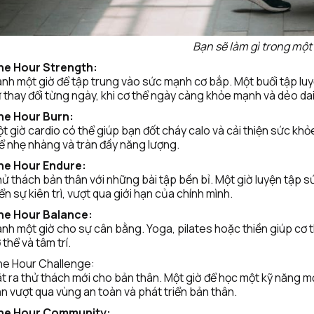
Bạn sẽ làm gì trong một
ne Hour Strength:
nh một giờ để tập trung vào sức mạnh cơ bắp. Một buổi tập luy
 thay đổi từng ngày, khi cơ thể ngày càng khỏe mạnh và dẻo dai
ne Hour Burn:
t giờ cardio có thể giúp bạn đốt cháy calo và cải thiện sức khỏe
ể nhẹ nhàng và tràn đầy năng lượng.
ne Hour Endure:
ử thách bản thân với những bài tập bền bỉ. Một giờ luyện tập s
iển sự kiên trì, vượt qua giới hạn của chính mình.
ne Hour Balance:
nh một giờ cho sự cân bằng. Yoga, pilates hoặc thiền giúp cơ thể
 thể và tâm trí.
e Hour Challenge:
t ra thử thách mới cho bản thân. Một giờ để học một kỹ năng m
n vượt qua vùng an toàn và phát triển bản thân.
ne Hour Community: