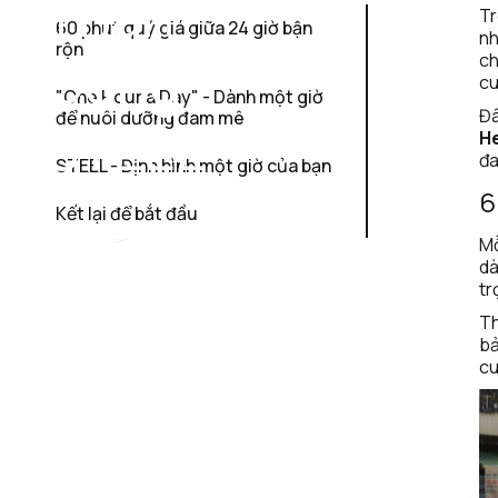
Thân 
Tr
60 phút quý giá giữa 24 giờ bận 
nh
rộn
Cùng 
ch
cu
"One Hour a Day" - Dành một giờ 
Đâ
để nuôi dưỡng đam mê
STEEL
H
đa
STEEL - Định hình một giờ của bạn
6
Kết lại để bắt đầu
STEEL 
February 
Mỗ
Team
28, 2025
dà
tr
Th
bả
cu