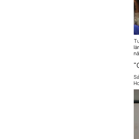
Tư
là
nă
"
Sá
Ho