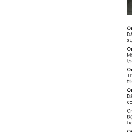
O
Dà
sự
O
Mộ
th
O
Th
tr
O
Dà
cơ
On
Đặ
bạ
O