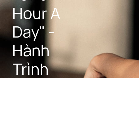
Hour A 
Day" - 
Hành 
Trình 
Nuôi 
Dưỡng 
Bản 