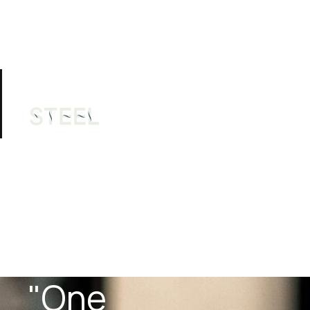
Thành 
Phụ
Câu lạc bộ
Tập luyện
viên
hồ
"One 