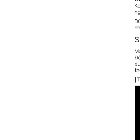
Kế
ng
Dù
nh
S
Mộ
Độ
dừ
th
[T