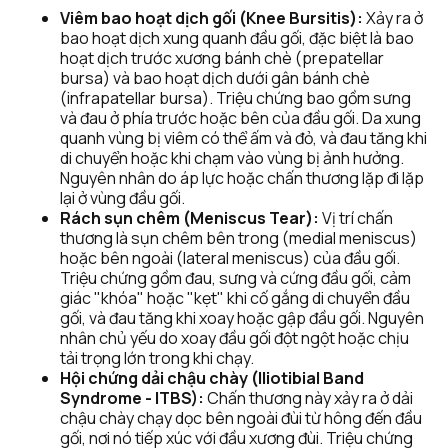
Viêm bao hoạt dịch gối (Knee Bursitis):
 Xảy ra ở 
bao hoạt dịch xung quanh đầu gối, đặc biệt là bao 
hoạt dịch trước xương bánh chè (prepatellar 
bursa) và bao hoạt dịch dưới gân bánh chè 
(infrapatellar bursa). Triệu chứng bao gồm sưng 
và đau ở phía trước hoặc bên của đầu gối. Da xung 
quanh vùng bị viêm có thể ấm và đỏ, và đau tăng khi 
di chuyển hoặc khi chạm vào vùng bị ảnh hưởng. 
Nguyên nhân do áp lực hoặc chấn thương lặp đi lặp 
lại ở vùng đầu gối.
Rách sụn chêm (Meniscus Tear):
 Vị trí chấn 
thương là sụn chêm bên trong (medial meniscus) 
hoặc bên ngoài (lateral meniscus) của đầu gối. 
Triệu chứng gồm đau, sưng và cứng đầu gối, cảm 
giác "khóa" hoặc "kẹt" khi cố gắng di chuyển đầu 
gối, và đau tăng khi xoay hoặc gập đầu gối. Nguyên 
nhân chủ yếu do xoay đầu gối đột ngột hoặc chịu 
tải trọng lớn trong khi chạy.
Hội chứng dải chậu chày (Iliotibial Band 
Syndrome - ITBS):
 Chấn thương này xảy ra ở dải 
chậu chày chạy dọc bên ngoài đùi từ hông đến đầu 
gối, nơi nó tiếp xúc với đầu xương đùi. Triệu chứng 