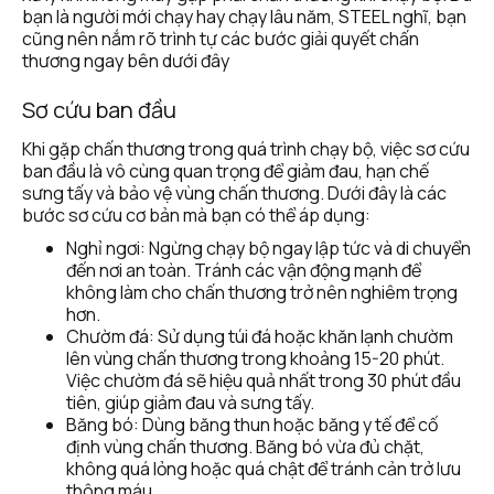
bạn là người mới chạy hay chạy lâu năm, STEEL nghĩ, bạn 
cũng nên nắm rõ trình tự các bước giải quyết chấn 
thương ngay bên dưới đây
Sơ cứu ban đầu
Khi gặp chấn thương trong quá trình chạy bộ, việc sơ cứu 
ban đầu là vô cùng quan trọng để giảm đau, hạn chế 
sưng tấy và bảo vệ vùng chấn thương. Dưới đây là các 
bước sơ cứu cơ bản mà bạn có thể áp dụng:
Nghỉ ngơi: Ngừng chạy bộ ngay lập tức và di chuyển 
đến nơi an toàn. Tránh các vận động mạnh để 
không làm cho chấn thương trở nên nghiêm trọng 
hơn.
Chườm đá: Sử dụng túi đá hoặc khăn lạnh chườm 
lên vùng chấn thương trong khoảng 15-20 phút. 
Việc chườm đá sẽ hiệu quả nhất trong 30 phút đầu 
tiên, giúp giảm đau và sưng tấy.
Băng bó: Dùng băng thun hoặc băng y tế để cố 
định vùng chấn thương. Băng bó vừa đủ chặt, 
không quá lỏng hoặc quá chật để tránh cản trở lưu 
thông máu.