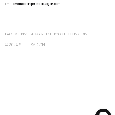
Email: 
membership@steelsaigon.com
FACEBOOK
INSTAGRAM
TIKTOK
YOUTUBE
LINKEDIN
© 2024 STEEL SAI GON