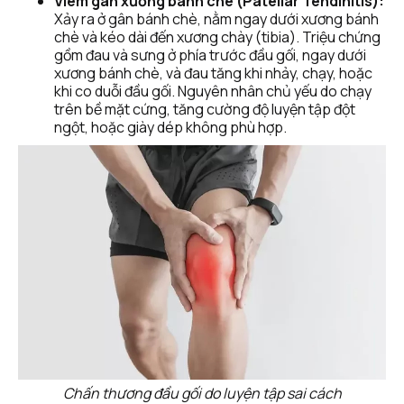
Viêm gân xương bánh chè (Patellar Tendinitis):
Xảy ra ở gân bánh chè, nằm ngay dưới xương bánh 
chè và kéo dài đến xương chày (tibia). Triệu chứng 
gồm đau và sưng ở phía trước đầu gối, ngay dưới 
xương bánh chè, và đau tăng khi nhảy, chạy, hoặc 
khi co duỗi đầu gối. Nguyên nhân chủ yếu do chạy 
trên bề mặt cứng, tăng cường độ luyện tập đột 
ngột, hoặc giày dép không phù hợp.
Chấn thương đầu gối do luyện tập sai cách