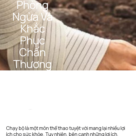
Phòng 
Ngừa Và 
Khắc 
Phục 
Chấn 
Thương 
Khi 
Chạy Bộ
STEEL 
January 
Team
2, 2025
Chạy bộ là một môn thể thao tuyệt vời mang lại nhiều lợi 
ích cho sức khỏe. Tuy nhiên, bên cạnh những lợi ích, 