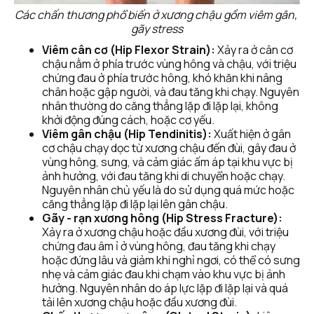
Các chấn thương phổ biến ở xương chậu gồm viêm gân, 
gãy stress
Viêm cân cơ (Hip Flexor Strain):
 Xảy ra ở cân cơ 
chậu nằm ở phía trước vùng hông và chậu, với triệu 
chứng đau ở phía trước hông, khó khăn khi nâng 
chân hoặc gập người, và đau tăng khi chạy. Nguyên 
nhân thường do căng thẳng lặp đi lặp lại, không 
khởi động đúng cách, hoặc cơ yếu.
Viêm gân chậu (Hip Tendinitis):
 Xuất hiện ở gân 
cơ chậu chạy dọc từ xương chậu đến đùi, gây đau ở 
vùng hông, sưng, và cảm giác ấm áp tại khu vực bị 
ảnh hưởng, với đau tăng khi di chuyển hoặc chạy. 
Nguyên nhân chủ yếu là do sử dụng quá mức hoặc 
căng thẳng lặp đi lặp lại lên gân chậu. 
Gãy - rạn xương hông (Hip Stress Fracture):
Xảy ra ở xương chậu hoặc đầu xương đùi, với triệu 
chứng đau âm ỉ ở vùng hông, đau tăng khi chạy 
hoặc đứng lâu và giảm khi nghỉ ngơi, có thể có sưng 
nhẹ và cảm giác đau khi chạm vào khu vực bị ảnh 
hưởng. Nguyên nhân do áp lực lặp đi lặp lại và quá 
tải lên xương chậu hoặc đầu xương đùi.