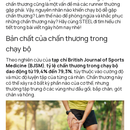
chấn thương cũng là một vấn đề mà các runner thường 
gặp phải. Vậy, nguyên nhân nào khiến chạy bộ dễ gặp 
chấn thương? Làm thế nào để phòng ngừa và khắc phục 
những chấn thương này? Hãy cùng STEEL đi tìm hiểu chi 
tiết trong bài viết ngày hôm nay nhé!
Bản chất của chấn thương trong 
chạy bộ
Theo nghiên cứu của 
tạp chí British Journal of Sports 
Medicine (BJSM)
, 
tỷ lệ chấn thương trong chạy bộ 
dao động từ 19,4% đến 79,3%
, tùy thuộc vào cường độ 
và mức độ luyện tập của từng cá nhân. Chấn thương này 
có thể xảy ra ở bất kỳ phần nào của cơ thể, nhưng 
thường tập trung ở các vùng như đầu gối, bắp chân, gót 
chân và hông.