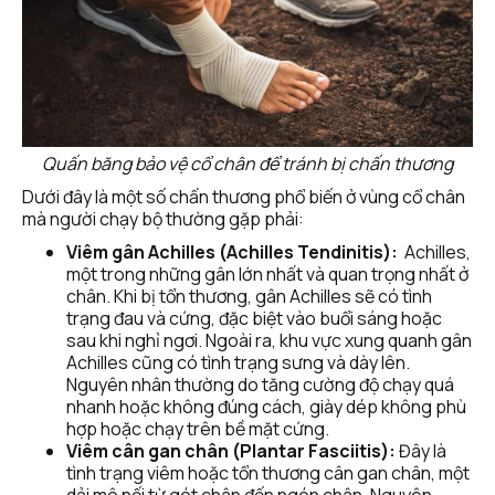
Quấn băng bảo vệ cổ chân để tránh bị chấn thương
Dưới đây là một số chấn thương phổ biến ở vùng cổ chân 
mà người chạy bộ thường gặp phải:
Viêm gân Achilles (Achilles Tendinitis):
  Achilles, 
một trong những gân lớn nhất và quan trọng nhất ở 
chân. Khi bị tổn thương, gân Achilles sẽ có tình 
trạng đau và cứng, đặc biệt vào buổi sáng hoặc 
sau khi nghỉ ngơi. Ngoài ra, khu vực xung quanh gân 
Achilles cũng có tình trạng sưng và dày lên. 
Nguyên nhân thường do tăng cường độ chạy quá 
nhanh hoặc không đúng cách, giày dép không phù 
hợp hoặc chạy trên bề mặt cứng. 
Viêm cân gan chân (Plantar Fasciitis):
 Đây là 
tình trạng viêm hoặc tổn thương cân gan chân, một 
dải mô nối từ gót chân đến ngón chân. Nguyên 