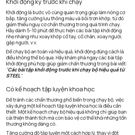
Khởi động kỹ trước khi chạy
Khởi động là bước vô cùng quan trọng giúp làm nóng cơ 
bắp, tăng cường lưu thông máu và bôi trơn khớp, từ đó 
giảm thiểu nguy cơ chấn thương trong quá trình chạy. 
Hãy dành 5-10 phút để thực hiện các bài tập khởi động 
nhẹ nhàng như xoay khớp cổ tay, cổ chân, xoay người, 
gập người, v.v.
Để chạy bộ an toàn và hiệu quả, khởi động đúng cách là 
điều không thể bỏ qua. Hãy khám phá ngay các bài tập 
khởi động phù hợp giúp giảm chấn thương trong bài viết: 
"
Các bài tập khởi động trước khi chạy bộ hiệu quả từ 
STEEL
".
Có kế hoạch tập luyện khoa học
Để tránh các chấn thương phổ biến trong chạy bộ, việc 
xây dựng một kế hoạch tập luyện khoa học là điều cần 
thiết. Một kế hoạch chạy bộ hiệu quả không chỉ giúp bạn 
cải thiện thành tích mà còn bảo vệ cơ thể khỏi những tổn 
thương không đáng có.
Tăng cường độ tập luyện một cách hợp lý, thay vì đột 