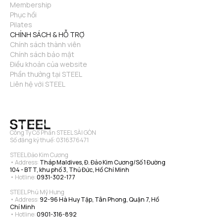
Membership
Phục hồi
Pilates
CHÍNH SÁCH & HỖ TRỢ
Chính sách thành viên
Chính sách bảo mật
Điều khoản của website
Phần thưởng tại STEEL
Liên hệ với STEEL
Công Ty Cổ Phần STEEL SÀI GÒN
Số đăng ký thuế: 0316376471
STEEL Đảo Kim Cương
• Address: 
Tháp Maldives, Đ. Đảo Kim Cương/Số 1 Đường 
104 - BTT, khu phố 3, Thủ Đức, Hồ Chí Minh
• Hotline: 
0931-302-177
STEEL Phú Mỹ Hưng
• Address: 
92-96 Hà Huy Tập, Tân Phong, Quận 7, Hồ 
Chí Minh
• Hotline: 
0901-316-892