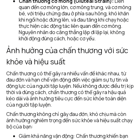
Chấn thương cơ mông (Gluteal Strain):
 Liên 
quan đến cơ mông lớn, cơ mông trung, và cơ mông 
bé, với triệu chứng đau ở phía sau hông, khó khăn 
khi ngồi hoặc đứng lên, và đau tăng khi chạy hoặc 
thực hiện các động tác liên quan đến cơ mông. 
Nguyên nhân do căng thẳng lặp đi lặp lại, không 
khởi động đúng cách, hoặc cơ yếu.
Ảnh hưởng của chấn thương với sức 
khỏe và hiệu suất
Chấn thương có thể gây ra nhiều vấn đề khác nhau, từ 
đau đớn và hạn chế vận động đến việc giảm sự tự tin và 
động lực của người tập luyện. Nếu không được điều trị kịp 
thời và đúng cách, chấn thương có thể gây ra hậu quả 
kéo dài và ảnh hưởng tiêu cực đến sức khỏe toàn diện 
của người tập luyện.
Chấn thương không chỉ gây đau đớn, khó chịu mà còn 
ảnh hưởng nghiêm trọng đến sức khỏe và hiệu suất chạy 
bộ của bạn:
Giảm khả năng vận động: Chấn thương khiến bạn 