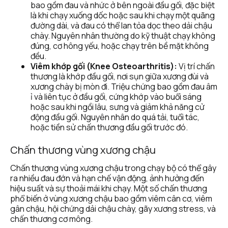
bao gồm đau và nhức ở bên ngoài đầu gối, đặc biệt 
là khi chạy xuống dốc hoặc sau khi chạy một quãng 
đường dài, và đau có thể lan tỏa dọc theo dải chậu 
chày. Nguyên nhân thường do kỹ thuật chạy không 
đúng, cơ hông yếu, hoặc chạy trên bề mặt không 
đều.
Viêm khớp gối (Knee Osteoarthritis):
 Vị trí chấn 
thương là khớp đầu gối, nơi sụn giữa xương đùi và 
xương chày bị mòn đi. Triệu chứng bao gồm đau âm 
ỉ và liên tục ở đầu gối, cứng khớp vào buổi sáng 
hoặc sau khi ngồi lâu, sưng và giảm khả năng cử 
động đầu gối. Nguyên nhân do quá tải, tuổi tác, 
hoặc tiền sử chấn thương đầu gối trước đó.
Chấn thương vùng xương chậu
Chấn thương vùng xương chậu trong chạy bộ có thể gây 
ra nhiều đau đớn và hạn chế vận động, ảnh hưởng đến 
hiệu suất và sự thoải mái khi chạy. Một số chấn thương 
phổ biến ở vùng xương chậu bao gồm viêm cân cơ, viêm 
gân chậu, hội chứng dải chậu chày, gãy xương stress, và 
chấn thương cơ mông.