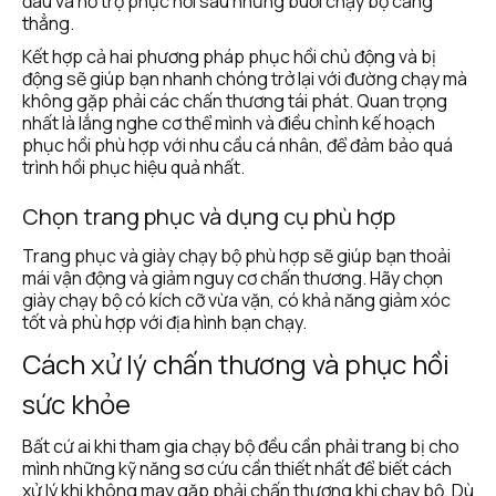
đau và hỗ trợ phục hồi sau những buổi chạy bộ căng 
thẳng.
Kết hợp cả hai phương pháp phục hồi chủ động và bị 
động sẽ giúp bạn nhanh chóng trở lại với đường chạy mà 
không gặp phải các chấn thương tái phát. Quan trọng 
nhất là lắng nghe cơ thể mình và điều chỉnh kế hoạch 
phục hồi phù hợp với nhu cầu cá nhân, để đảm bảo quá 
trình hồi phục hiệu quả nhất.
Chọn trang phục và dụng cụ phù hợp
Trang phục và giày chạy bộ phù hợp sẽ giúp bạn thoải 
mái vận động và giảm nguy cơ chấn thương. Hãy chọn 
giày chạy bộ có kích cỡ vừa vặn, có khả năng giảm xóc 
tốt và phù hợp với địa hình bạn chạy.
Cách xử lý chấn thương và phục hồi 
sức khỏe
Bất cứ ai khi tham gia chạy bộ đều cần phải trang bị cho 
mình những kỹ năng sơ cứu cần thiết nhất để biết cách 
xử lý khi không may gặp phải chấn thương khi chạy bộ. Dù 