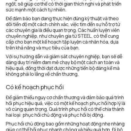
ngột, sẽ giúp cơ thể có thời gian thích nghi và phát triển 
sức mạnh một cách tự nhiên. 
Để đảm bảo bạn đang thực hiện đúng kỹ thuật và theo 
dõi tiến độ một cách chính xác, việc tìm đến sự hỗ trợ từ 
các chuyên gia là điều quan trọng. Các huấn luyện viên 
chuyên nghiệp, như chuyên gia từ STEEL, có thể cung 
cấp cho bạn một kế hoạch tập luyện cá nhân hóa, dựa 
trên khả năng và mục tiêu của bạn.
Với sự hướng dẫn và giám sát chuyên nghiệp, bạn sẽ dễ 
dàng duy trì niềm đam mê chạy bộ một cách an toàn và 
hiệu quả, đồng thời đạt được những tiến bộ đáng kể mà 
không phải lo lắng về chấn thương.
Có kế hoạch phục hồi
Để giảm thiểu nguy cơ chấn thương và đảm bảo quá trình 
hồi phục hiệu quả, việc có một kế hoạch phục hồi hợp lý là 
vô cùng quan trọng. Quá trình phục hồi có thể chia thành 
hai loại: phục hồi chủ động và phục hồi bị động.
Phục hồi chủ động bao gồm những hoạt động nhẹ nhàng 
giúp cơ thể hồi phục nhanh chóng và hiệu quả hơn. Đi bộ 