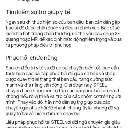
Tìm kiếm sự trợ giúp y tế
Ngay sau khi thực hiện sơ cứu ban đầu, bạn cần đến gặp 
bác sĩ để được chẩn đoán và điều trị chính xác. Bác sĩ sẽ 
kiểm tra tình trạng chấn thương, có thể yêu cầu chụp X-
quang hoặc MRI để xác định mức độ nghiêm trọng và đưa 
ra phương pháp điều trị phù hợp.
Phục hồi chức năng
Sau khi điều trị y tế và đã có sự chuyển biến tốt, bạn cần 
thực hiện các bài tập phục hồi để giúp cơ bắp và khớp 
được quay trở lại trạng thái ban đầu, tăng cường sức 
mạnh và khả năng vận động. Giai đoạn này, STEEL 
khuyên bạn không nên tự tập các bài phục hồi tại nhà khi 
không hiểu rõ vị trí và vai trò của các nhóm cơ trên người 
mình. Thay vào đó, hãy nhờ đến sự trợ giúp của các 
chuyên gia phục hồi để nhanh chóng lấy lại phong độ và 
quay trở lại với niềm đam mê chạy bộ. 
Liệu pháp phục hồi tại STEEL với đội ngũ chuyên gia giàu 
kinh nghiệm sẽ giúp bạn “trùng tu” cơ thể bằng cách đi từ 