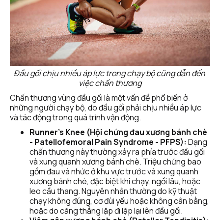
Đầu gối chịu nhiều áp lực trong chạy bộ cũng dẫn đến 
việc chấn thương
Chấn thương vùng đầu gối là một vấn đề phổ biến ở 
những người chạy bộ, do đầu gối phải chịu nhiều áp lực 
và tác động trong quá trình vận động.
Runner’s Knee (Hội chứng đau xương bánh chè 
- Patellofemoral Pain Syndrome - PFPS):
 Dạng 
chấn thương này thường xảy ra phía trước đầu gối 
và xung quanh xương bánh chè. Triệu chứng bao 
gồm đau và nhức ở khu vực trước và xung quanh 
xương bánh chè, đặc biệt khi chạy, ngồi lâu, hoặc 
leo cầu thang. Nguyên nhân thường do kỹ thuật 
chạy không đúng, cơ đùi yếu hoặc không cân bằng, 
hoặc do căng thẳng lặp đi lặp lại lên đầu gối.