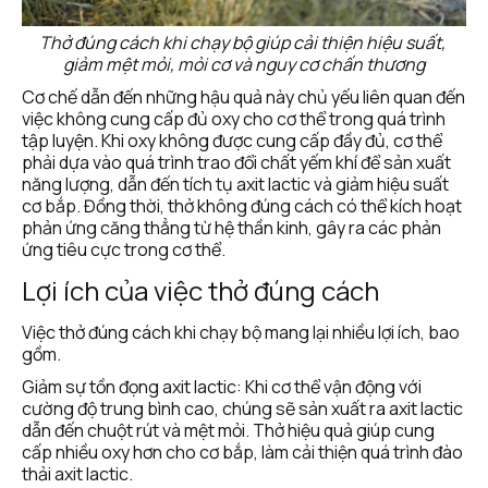
Thở đúng cách khi chạy bộ giúp cải thiện hiệu suất, 
giảm mệt mỏi, mỏi cơ và nguy cơ chấn thương
Cơ chế dẫn đến những hậu quả này chủ yếu liên quan đến 
việc không cung cấp đủ oxy cho cơ thể trong quá trình 
tập luyện. Khi oxy không được cung cấp đầy đủ, cơ thể 
phải dựa vào quá trình trao đổi chất yếm khí để sản xuất 
năng lượng, dẫn đến tích tụ axit lactic và giảm hiệu suất 
cơ bắp. Đồng thời, thở không đúng cách có thể kích hoạt 
phản ứng căng thẳng từ hệ thần kinh, gây ra các phản 
ứng tiêu cực trong cơ thể.
Lợi ích của việc thở đúng cách
Việc thở đúng cách khi chạy bộ mang lại nhiều lợi ích, bao 
gồm. 
Giảm sự tồn đọng axit lactic: Khi cơ thể vận động với 
cường độ trung bình cao, chúng sẽ sản xuất ra axit lactic 
dẫn đến chuột rút và mệt mỏi. Thở hiệu quả giúp cung 
cấp nhiều oxy hơn cho cơ bắp, làm cải thiện quá trình đào 
thải axit lactic.