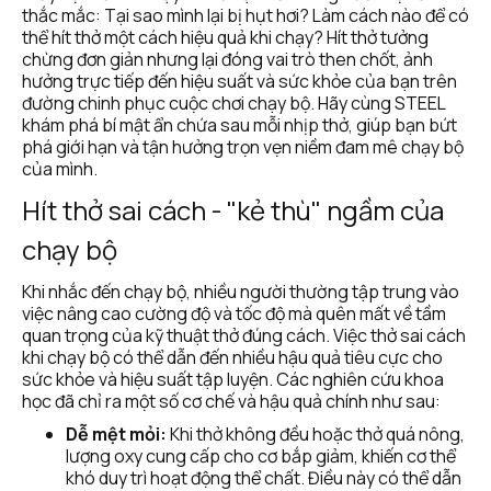
thắc mắc: Tại sao mình lại bị hụt hơi? Làm cách nào để có 
thể hít thở một cách hiệu quả khi chạy? Hít thở tưởng 
chừng đơn giản nhưng lại đóng vai trò then chốt, ảnh 
hưởng trực tiếp đến hiệu suất và sức khỏe của bạn trên 
đường chinh phục cuộc chơi chạy bộ. Hãy cùng STEEL 
khám phá bí mật ẩn chứa sau mỗi nhịp thở, giúp bạn bứt 
phá giới hạn và tận hưởng trọn vẹn niềm đam mê chạy bộ 
của mình.
Hít thở sai cách - "kẻ thù" ngầm của 
chạy bộ
Khi nhắc đến chạy bộ, nhiều người thường tập trung vào 
việc nâng cao cường độ và tốc độ mà quên mất về tầm 
quan trọng của kỹ thuật thở đúng cách. Việc thở sai cách 
khi chạy bộ có thể dẫn đến nhiều hậu quả tiêu cực cho 
sức khỏe và hiệu suất tập luyện. Các nghiên cứu khoa 
học đã chỉ ra một số cơ chế và hậu quả chính như sau:
Dễ mệt mỏi:
 Khi thở không đều hoặc thở quá nông, 
lượng oxy cung cấp cho cơ bắp giảm, khiến cơ thể 
khó duy trì hoạt động thể chất. Điều này có thể dẫn 