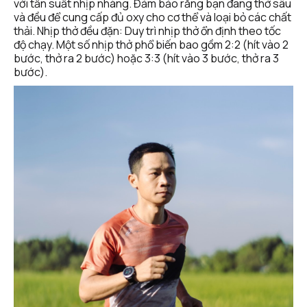
với tần suất nhịp nhàng. Đảm bảo rằng bạn đang thở sâu 
và đều để cung cấp đủ oxy cho cơ thể và loại bỏ các chất 
thải. Nhịp thở đều đặn: Duy trì nhịp thở ổn định theo tốc 
độ chạy. Một số nhịp thở phổ biến bao gồm 2:2 (hít vào 2 
bước, thở ra 2 bước) hoặc 3:3 (hít vào 3 bước, thở ra 3 
bước).