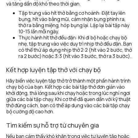
và tăng dần độ khó theo thời gian.
Tập trung vào hít thở bằng cơ hoành: Đặt tay lên 
bụng, hít vào bằng mũi, cảm nhận bụng phình ra, 
thở ra bằng miệng, hóp bụng lại. Lặp lại bài tập này 
10-15 lần mỗi ngày.
Thực hành hít thở đều đặn: Khi đi bộ hoặc chạy bộ 
nhẹ, tập trung vào việc duy trì nhịp thở đều đặn. Bạn 
có thể thử áp dụng nhịp thở 2:2 (hít vào 2 bước, thở 
ra 2 bước) hoặc 3:3 (hít vào 3 bước, thở ra 3 bước).
Kết hợp luyện tập thở với chạy bộ
Hãy biến việc luyện tập thở trở thành một phần hành trình 
chạy bộ của bạn. Kết hợp các bài tập thở đơn giản vào 
khởi động, thả lỏng sau khi chạy hoặc trong lúc nghỉ ngơi 
giữa các bài tập chạy. Khi cơ thể đã quen dần với kỹ thuật 
thở đúng cách, bạn có thể áp dụng vào các bài tập chạy 
bộ cường độ cao hơn.
Tìm kiếm sự hỗ trợ từ chuyên gia
Nếu bạn cảm thấy khó khăn trong việc tự luyện tập hoặc 