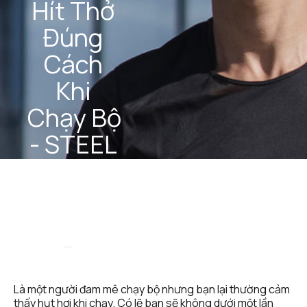
Hít Thở 
Đúng 
Cách 
Khi 
Chạy Bộ 
- STEEL 
Fitness 
& Health
STEEL 
January 
Team
2, 2025
Là một người đam mê chạy bộ nhưng bạn lại thường cảm 
thấy hụt hơi khi chạy. Có lẽ bạn sẽ không dưới một lần 