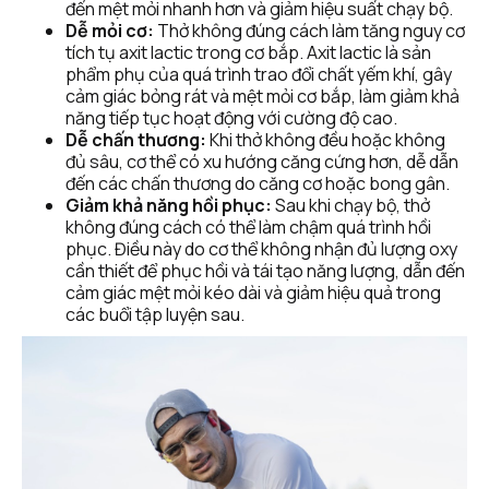
đến mệt mỏi nhanh hơn và giảm hiệu suất chạy bộ​.
Dễ mỏi cơ:
 Thở không đúng cách làm tăng nguy cơ 
tích tụ axit lactic trong cơ bắp. Axit lactic là sản 
phẩm phụ của quá trình trao đổi chất yếm khí, gây 
cảm giác bỏng rát và mệt mỏi cơ bắp, làm giảm khả 
năng tiếp tục hoạt động với cường độ cao​.
Dễ chấn thương:
 Khi thở không đều hoặc không 
đủ sâu, cơ thể có xu hướng căng cứng hơn, dễ dẫn 
đến các chấn thương do căng cơ hoặc bong gân​​.
Giảm khả năng hồi phục:
 Sau khi chạy bộ, thở 
không đúng cách có thể làm chậm quá trình hồi 
phục. Điều này do cơ thể không nhận đủ lượng oxy 
cần thiết để phục hồi và tái tạo năng lượng, dẫn đến 
cảm giác mệt mỏi kéo dài và giảm hiệu quả trong 
các buổi tập luyện sau​​.