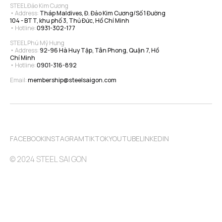
STEEL Đảo Kim Cương
• Address: 
Tháp Maldives, Đ. Đảo Kim Cương/Số 1 Đường 
104 - BTT, khu phố 3, Thủ Đức, Hồ Chí Minh
• Hotline: 
0931-302-177
STEEL Phú Mỹ Hưng
• Address: 
92-96 Hà Huy Tập, Tân Phong, Quận 7, Hồ 
Chí Minh
• Hotline: 
0901-316-892
Email: 
membership@steelsaigon.com
FACEBOOK
INSTAGRAM
TIKTOK
YOUTUBE
LINKEDIN
© 2024 STEEL SAI GON