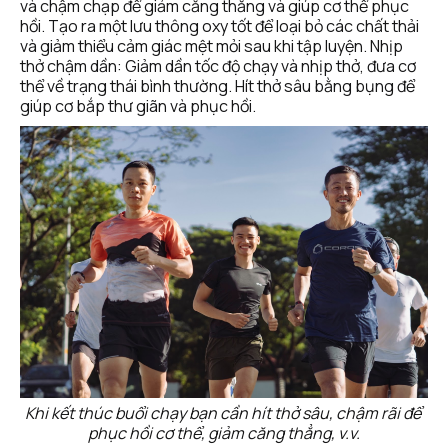
và chậm chạp để giảm căng thẳng và giúp cơ thể phục 
hồi. Tạo ra một lưu thông oxy tốt để loại bỏ các chất thải 
và giảm thiểu cảm giác mệt mỏi sau khi tập luyện. Nhịp 
thở chậm dần: Giảm dần tốc độ chạy và nhịp thở, đưa cơ 
thể về trạng thái bình thường. Hít thở sâu bằng bụng để 
giúp cơ bắp thư giãn và phục hồi.
Khi kết thúc buổi chạy bạn cần hít thở sâu, chậm rãi để 
phục hồi cơ thể, giảm căng thẳng, v.v.