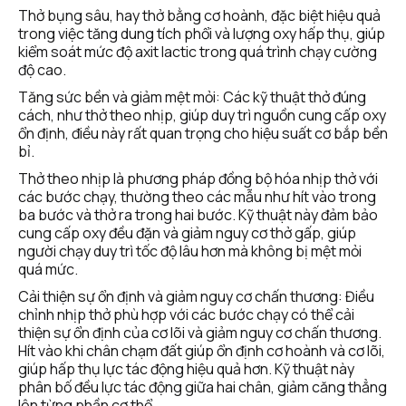
Thở bụng sâu, hay thở bằng cơ hoành, đặc biệt hiệu quả 
trong việc tăng dung tích phổi và lượng oxy hấp thụ, giúp 
kiểm soát mức độ axit lactic trong quá trình chạy cường 
độ cao​.
Tăng sức bền và giảm mệt mỏi: Các kỹ thuật thở đúng 
cách, như thở theo nhịp, giúp duy trì nguồn cung cấp oxy 
ổn định, điều này rất quan trọng cho hiệu suất cơ bắp bền 
bỉ.
Thở theo nhịp là phương pháp đồng bộ hóa nhịp thở với 
các bước chạy, thường theo các mẫu như hít vào trong 
ba bước và thở ra trong hai bước. Kỹ thuật này đảm bảo 
cung cấp oxy đều đặn và giảm nguy cơ thở gấp, giúp 
người chạy duy trì tốc độ lâu hơn mà không bị mệt mỏi 
quá mức.
Cải thiện sự ổn định và giảm nguy cơ chấn thương: Điều 
chỉnh nhịp thở phù hợp với các bước chạy có thể cải 
thiện sự ổn định của cơ lõi và giảm nguy cơ chấn thương. 
Hít vào khi chân chạm đất giúp ổn định cơ hoành và cơ lõi, 
giúp hấp thụ lực tác động hiệu quả hơn. Kỹ thuật này 
phân bố đều lực tác động giữa hai chân, giảm căng thẳng 
lên từng phần cơ thể​.