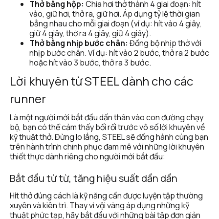
Thở bằng hộp:
 Chia hơi thở thành 4 giai đoạn: hít 
vào, giữ hơi, thở ra, giữ hơi. Áp dụng tỷ lệ thời gian 
bằng nhau cho mỗi giai đoạn (ví dụ: hít vào 4 giây, 
giữ 4 giây, thở ra 4 giây, giữ 4 giây).
Thở bằng nhịp bước chân:
 Đồng bộ nhịp thở với 
nhịp bước chân. Ví dụ: hít vào 2 bước, thở ra 2 bước 
hoặc hít vào 3 bước, thở ra 3 bước.
Lời khuyên từ STEEL dành cho các 
runner
Là một người mới bắt đầu dấn thân vào con đường chạy 
bộ, bạn có thể cảm thấy bối rối trước vô số lời khuyên về 
kỹ thuật thở. Đừng lo lắng, STEEL sẽ đồng hành cùng bạn 
trên hành trình chinh phục đam mê với những lời khuyên 
thiết thực dành riêng cho người mới bắt đầu:
Bắt đầu từ từ, tăng hiệu suất dần dần
Hít thở đúng cách là kỹ năng cần được luyện tập thường 
xuyên và kiên trì. Thay vì vội vàng áp dụng những kỹ 
thuật phức tạp, hãy bắt đầu với những bài tập đơn giản 